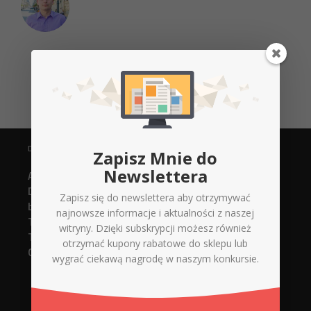
DANE KONTAKTOWE
Zapisz Mnie do
Newslettera
Agencja Reklamowa
Digital Xperts
Zapisz się do newslettera aby otrzymywać
biuro@d-x.pl
najnowsze informacje i aktualności z naszej
Tel. 737748919 (strony www)
witryny. Dzięki subskrypcji możesz również
Tel. 737748918 (serwis + sklep)
otrzymać kupony rabatowe do sklepu lub
Górnicza 12/14 lokal 005
wygrać ciekawą nagrodę w naszym konkursie.