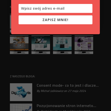
NASZE REALIZACJE:
ZAPISZ MNIE!
Z NASZEGO BLOGA:
Consent mode- co to jest i dlaczego jest ważne?
By Michał Jaśkiewicz on 27 maja 2024
31
Pozycjonowanie stron internetowych : Klucz do sukcesu online odkryty