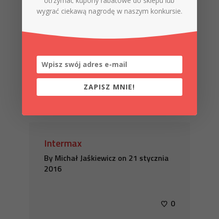
otrzymać kupony rabatowe do sklepu lub
wygrać ciekawą nagrodę w naszym konkursie.
ZAPISZ MNIE!
Intermax
By
Michał Jaśkiewicz
on
21 stycznia
2016
0