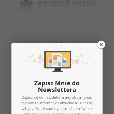
Internetowy katalog aptek
By
Michał Jaśkiewicz
on
21 stycznia
2016
0
Zapisz Mnie do
Newslettera
Zapisz się do newslettera aby otrzymywać
najnowsze informacje i aktualności z naszej
witryny. Dzięki subskrypcji możesz również