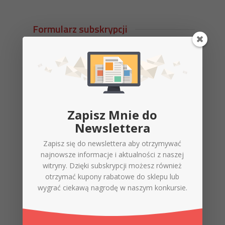
Formularz subskrypcji
Zapisz Mnie do
Zapisz Mnie do
Newslettera
Newslettera
Zapisz się do newslettera aby otrzymywać
Zapisz się do newslettera, aby
najnowsze informacje i aktualności z naszej
otrzymywać kupony rabatowe i informacje
witryny. Dzięki subskrypcji możesz również
o promocjach.
otrzymać kupony rabatowe do sklepu lub
wygrać ciekawą nagrodę w naszym konkursie.