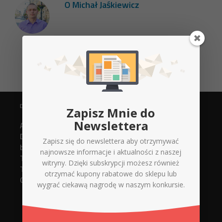
O
Michał Jaśkiewicz
DANE KONTAKTOWE
Zapisz Mnie do
Newslettera
Agencja Reklamowa
Digital Xperts
Zapisz się do newslettera aby otrzymywać
biuro@d-x.pl
najnowsze informacje i aktualności z naszej
Tel. 737748919 (strony www)
witryny. Dzięki subskrypcji możesz również
Tel. 737748918 (serwis + sklep)
otrzymać kupony rabatowe do sklepu lub
Górnicza 12/14 lokal 005
wygrać ciekawą nagrodę w naszym konkursie.