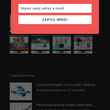
NASZE REALIZACJE:
ZAPISZ MNIE!
Z NASZEGO BLOGA:
Consent mode- co to jest i dlaczego jest ważne?
By Michał Jaśkiewicz on 27 maja 2024
31
Pozycjonowanie stron internetowych : Klucz do sukcesu online odkryty