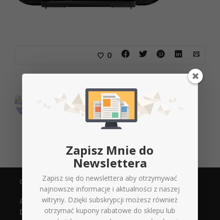
0
O
Michał Jaśkiewicz
Zapisz Mnie do
Newslettera
Zapisz się do newslettera aby otrzymywać
DANE KONTAKTOWE
najnowsze informacje i aktualności z naszej
Agencja Reklamowa
witryny. Dzięki subskrypcji możesz również
Digital Xperts
otrzymać kupony rabatowe do sklepu lub