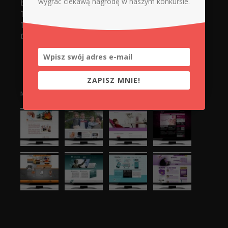
biuro@d-x.pl
wygrać ciekawą nagrodę w naszym konkursie.
Tel. 737748919 (strony www)
Tel. 737748918 (serwis + sklep)
Górnicza 12/14 lokal 005
ZAPISZ MNIE!
NASZE REALIZACJE: