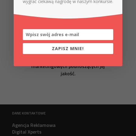
wygrać ciekawą nagrodę w naszym konkursie.
Reklama zewnętrzna
Dzięki efektownemu designowi i
działaniom marketingowym
tworzymy solidną i wartościową
markę. Dobieramy odpowiednią
ZAPISZ MNIE!
strategię do cyklu życia marki oraz
analizujemy wpływ działań
marketingowych podnoszących jej
jakość.
DANE KONTAKTOWE
Agencja Reklamowa
Digital Xperts