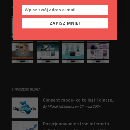
NASZE REALIZACJE:
ZAPISZ MNIE!
Z NASZEGO BLOGA:
Consent mode- co to jest i dlaczego jest ważne?
By Michał Jaśkiewicz on 27 maja 2024
31
Pozycjonowanie stron internetowych : Klucz do sukcesu online odkryty