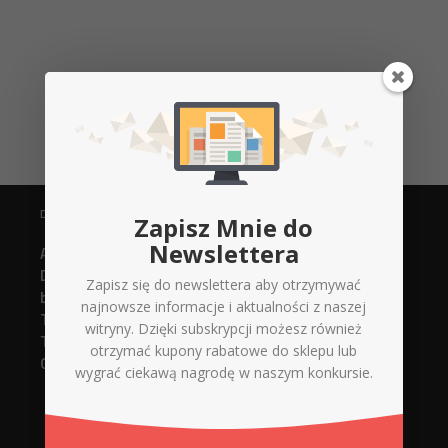
DANE KONTAKTOWE
Zapisz Mnie do
Newslettera
Agencja Reklamowa
Digital Xperts
Zapisz się do newslettera aby otrzymywać
biuro@d-x.pl
najnowsze informacje i aktualności z naszej
Tel. 737748919 (strony www)
witryny. Dzięki subskrypcji możesz również
Tel. 737748918 (serwis + sklep)
otrzymać kupony rabatowe do sklepu lub
Górnicza 12/14 lokal 005
wygrać ciekawą nagrodę w naszym konkursie.