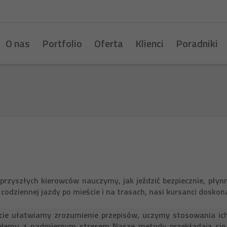
O nas
Portfolio
Oferta
Klienci
Poradniki
rzyszłych kierowców nauczymy, jak jeździć bezpiecznie, płyn
codziennej jazdy po mieście i na trasach, nasi kursanci dosk
cie ułatwiamy zrozumienie przepisów, uczymy stosowania ic
roblemu z nadmiernym stresem Nasze metody przekładają s