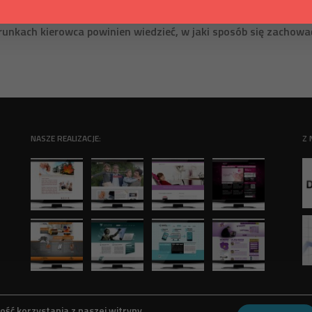
jlepiej wykorzystywać panujące na drogach warunki atmosferyc
unkach kierowca powinien wiedzieć, w jaki sposób się zachowa
NASZE REALIZACJE:
Z 
ść korzystania z naszej witryny.