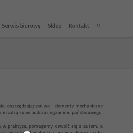
Serwis biurowy
Sklep
Kontakt
nie, oszczędzając paliwo i elementy mechaniczne
onale radzą sobie podczas egzaminu państwowego.
h w praktyce, pomagamy oswoić się z autem, a
ię na wysoką zdawalność i bezwypadkową jazdę