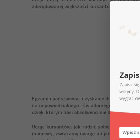
zdecydowanej większości kursantów.
Zapis
Zapisz si
witryny. 
Egzamin państwowy i uzyskanie dokumentu do pr
wygrać ci
na odpowiedzialnego i świadomego kierowcę, któ
dzięki którym nasi absolwenci nie doprowadzą do
Ucząc kursantów, jak radzić sobie na drogac
manewry, zwracamy uwagę na pułapki, jakie po