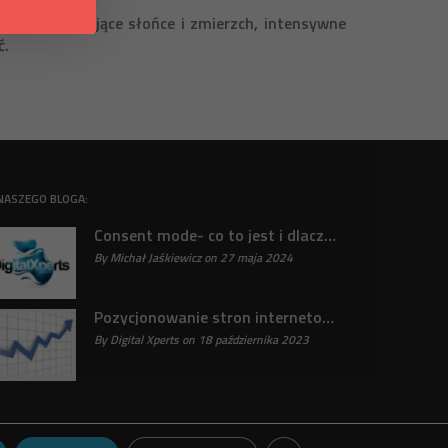
zne. Oślepiające słońce i zmierzch, intensywne
ć.
NASZEGO BLOGA:
Consent mode- co to jest i dlaczego jest ważne?
By Michał Jaśkiewicz on 27 maja 2024
31
Pozycjonowanie stron internetowych : Klucz do sukcesu online odkryty
By Digital Xperts on 18 października 2023
31