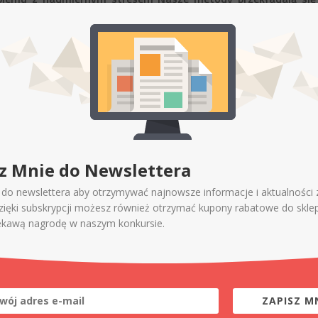
z Mnie do Newslettera
ę do newslettera aby otrzymywać najnowsze informacje i aktualności 
Dzięki subskrypcji możesz również otrzymać kupony rabatowe do skle
owadzenia pojazdu jest dopiero początkiem samodzielnej jaz
ekawą nagrodę w naszym konkursie.
ry poradzi sobie w każdej sytuacji. Nie uczymy jazdy na pami
 niebezpiecznej sytuacji na drodze.
h w codziennych sytuacjach, zwracamy uwagę na cel jakim j
ZAPISZ MN
trafią zaskoczyć najlepiej przygotowane osoby. Podczas kur