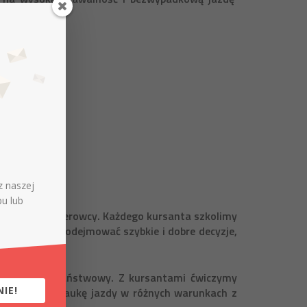
z naszej
pu lub
dy każdego kierowcy. Każdego kursanta szkolimy
ęć – uczymy podejmować szybkie i dobre decyzje,
est egzamin państwowy. Z kursantami ćwiczymy
IE!
su ćwiczymy naukę jazdy w różnych warunkach z