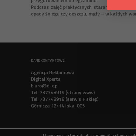
przygotowaniem do egzaminu.
Podczas zajęć praktycznych staramy się jak na
opady śniegu czy deszczu, mgły – w każdych war
DANE KONTAKTOWE
Agencja Reklamowa
Digital Xperts
biuro@d-x.pl
Tel. 737748919 (strony www)
Tel. 737748918 (serwis + sklep)
Górnicza 12/14 lokal 005
Używamy ciasteczek, aby zapewnić najlepszą jako