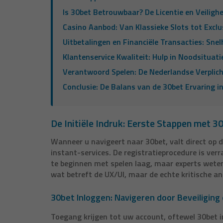
Is 30bet Betrouwbaar? De Licentie en Veiligh
Casino Aanbod: Van Klassieke Slots tot Exclu
Uitbetalingen en Financiële Transacties: Snel
Klantenservice Kwaliteit: Hulp in Noodsituati
Verantwoord Spelen: De Nederlandse Verplic
Conclusie: De Balans van de 30bet Ervaring i
De Initiële Indruk: Eerste Stappen met 3
Wanneer u navigeert naar 30bet, valt direct op 
instant-services. De registratieprocedure is ve
te beginnen met spelen laag, maar experts weten d
wat betreft de UX/UI, maar de echte kritische an
30bet Inloggen: Navigeren door Beveiligin
Toegang krijgen tot uw account, oftewel
30bet 