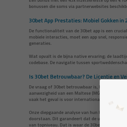
Een bonus met een 45x inzetvereiste op een €100
bonussen die soms via partnerwebsites beschikbaa
30bet App Prestaties: Mobiel Gokken in
De functionaliteit van de
30bet app
is een cruci
mobiele interacties, moet een app snel, responsi
generaties.
Wat opvalt is de bijna native ervaring; de laadt
codebase. De navigatie tussen sportweddenschap
Is 30bet Betrouwbaar? De Licentie en Ve
De vraag of 30bet
betrouwbaar
is, hangt direct
aanwezigheid van een Maltese (MGA) of een Nede
vaak het geval is voor internationale partijen di
Onze diepgaande analyse van hun RNG-certifice
doorstaan. Dit garandeert dat de uitkomsten van
van topniveau. Dat is waar de
30bet review
een g