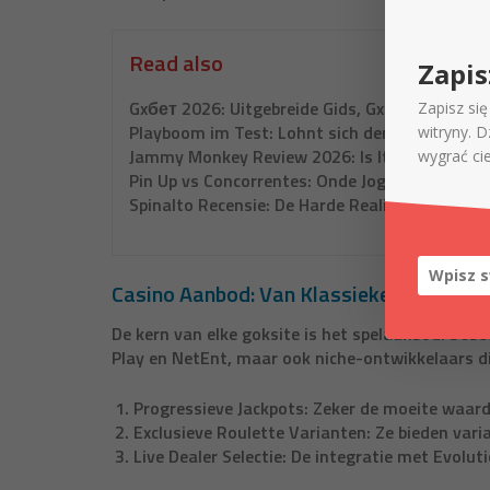
Read also
Zapis
Gxбет 2026: Uitgebreide Gids, Gxbet Inloggen
Zapisz si
Playboom im Test: Lohnt sich der Einstieg 202
witryny. 
Jammy Monkey Review 2026: Is It Worth Your
wygrać ci
Pin Up vs Concorrentes: Onde Jogar em 2026?
Spinalto Recensie: De Harde Realiteit van Onl
Casino Aanbod: Van Klassieke Slots tot E
De kern van elke goksite is het spelaanbod. 30be
Play en NetEnt, maar ook niche-ontwikkelaars di
Progressieve Jackpots: Zeker de moeite waard 
Exclusieve Roulette Varianten: Ze bieden vari
Live Dealer Selectie: De integratie met Evolut