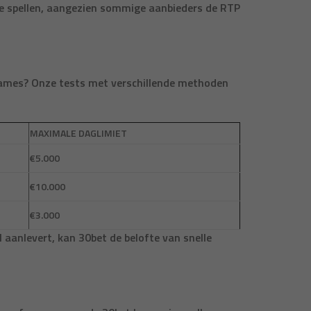
eke spellen, aangezien sommige aanbieders de RTP
opnames? Onze tests met verschillende methoden
MAXIMALE DAGLIMIET
€5.000
€10.000
€3.000
l aanlevert, kan 30bet de belofte van snelle