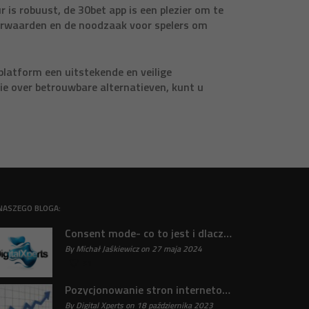
r is robuust, de
30bet app
is een plezier om te
oorwaarden en de noodzaak voor spelers om
platform een uitstekende en veilige
tie over betrouwbare alternatieven, kunt u
NASZEGO BLOGA:
Consent mode- co to jest i dlaczego jest ważne?
By Michał Jaśkiewicz on 27 maja 2024
31
Pozycjonowanie stron internetowych : Klucz do sukcesu online odkryty
By Digital Xperts on 18 października 2023