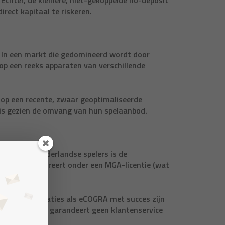
Echter, de kleinere, niet-gekoppelde no-deposit
rect kapitaal te riskeren.
. In een markt die gedomineerd wordt door
 op een reeks apparaten van verschillende
t op een recente, zwaar geoptimaliseerde
 is gezien de omvang van hun spelaanbod.
hap. Voor Nederlandse spelers is de
Als 30bet opereert onder een MGA-licentie (wat
 eerlijkheid.
door organisaties als eCOGRA met succes zijn
centiehardware garandeert geen klantenservice