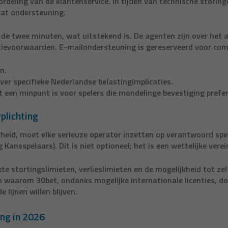
rdeling van de klantenservice. In tijden van technische storin
hat ondersteuning.
er de twee minuten, wat uitstekend is. De agenten zijn over he
tievoorwaarden. E-mailondersteuning is gereserveerd voor com
n.
ver specifieke Nederlandse belastingimplicaties.
 een minpunt is voor spelers die mondelinge bevestiging prefer
plichting
heid, moet elke serieuze operator inzetten op verantwoord spel
Kansspelaars). Dit is niet optioneel; het is een wettelijke verei
te stortingslimieten, verlieslimieten en de mogelijkheid tot zel
en waarom 30bet, ondanks mogelijke internationale licenties, d
lijnen willen blijven.
ing in 2026