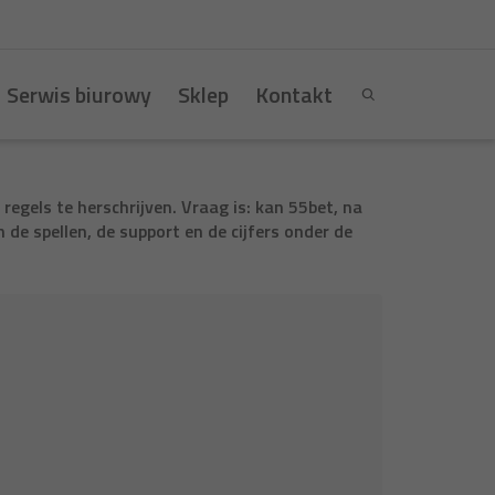
Serwis biurowy
Sklep
Kontakt
regels te herschrijven. Vraag is: kan
55bet
, na
de spellen, de support en de cijfers onder de