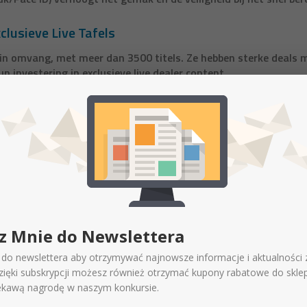
clusieve Live Tafels
 in omvang, met meer dan 3500 titels. Ze hebben sterke deals
 investering in exclusieve live dealer content.
en Blackjack, gefaciliteerd door een minder bekende, maar zeer 
n en de inzetlimieten soms gunstiger zijn dan bij de grote, over
ken).
n).
ikbaar).
z Mnie do Newslettera
erlandse Competities
ę do newslettera aby otrzymywać najnowsze informacje i aktualności 
Dzięki subskrypcji możesz również otrzymać kupony rabatowe do skle
tie van 55bet bijzonder sterk op de Eredivisie en de Keuken Ka
ekawą nagrodę w naszym konkursie.
tiever dan het marktgemiddelde, wat voor serieuze punters een