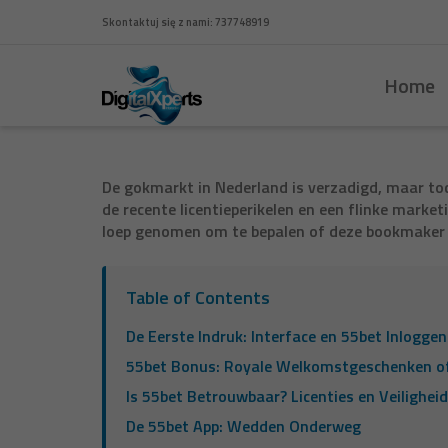
Skontaktuj się z nami: 737748919
Home
De gokmarkt in Nederland is verzadigd, maar toch
de recente licentieperikelen en een flinke marke
loep genomen om te bepalen of deze bookmaker m
Table of Contents
De Eerste Indruk: Interface en 55bet Inloggen
55bet Bonus: Royale Welkomstgeschenken o
Is 55bet Betrouwbaar? Licenties en Veiligheid
De 55bet App: Wedden Onderweg