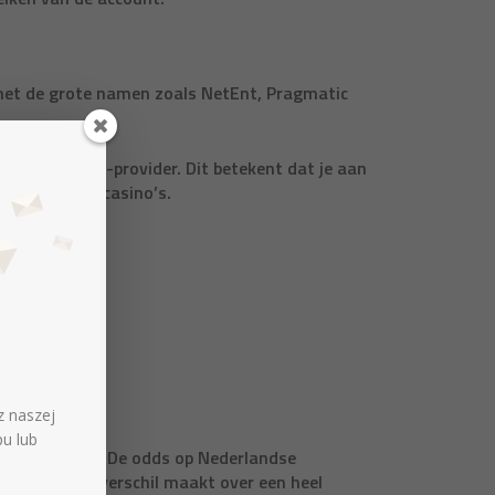
 met de grote namen zoals NetEnt, Pragmatic
capabele B2B-provider. Dit betekent dat je aan
bevolkte live casino’s.
z naszej
pu lub
mpioen Divisie. De odds op Nederlandse
 significant verschil maakt over een heel