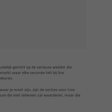
uidelijk gericht op de serieuze wedder die
markt waar elke seconde telt bij live
iekuren.
aar je moet zijn, zijn de secties voor Live
euze die niet iedereen zal waarderen, maar die