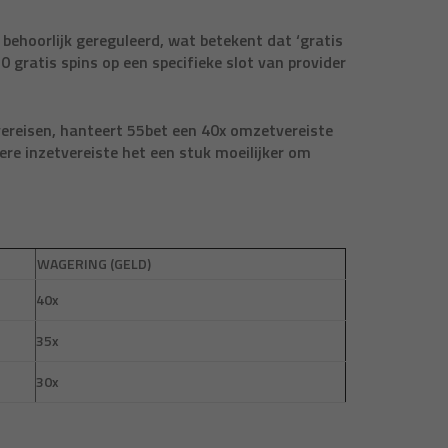
behoorlijk gereguleerd, wat betekent dat ‘gratis
gratis spins op een specifieke slot van provider
vereisen, hanteert 55bet een 40x omzetvereiste
ere inzetvereiste het een stuk moeilijker om
WAGERING (GELD)
40x
35x
30x