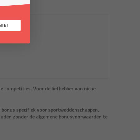
IE!
e competities. Voor de liefhebber van niche
 bonus
specifiek voor sportweddenschappen,
 houden zonder de algemene bonusvoorwaarden te