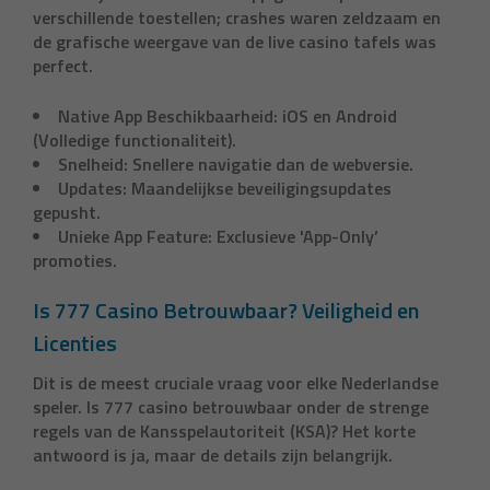
verschillende toestellen; crashes waren zeldzaam en
de grafische weergave van de live casino tafels was
perfect.
Native App Beschikbaarheid: iOS en Android
(Volledige functionaliteit).
Snelheid: Snellere navigatie dan de webversie.
Updates: Maandelijkse beveiligingsupdates
gepusht.
Unieke App Feature: Exclusieve 'App-Only’
promoties.
Is 777 Casino Betrouwbaar? Veiligheid en
Licenties
Dit is de meest cruciale vraag voor elke Nederlandse
speler. Is
777 casino betrouwbaar
onder de strenge
regels van de Kansspelautoriteit (KSA)? Het korte
antwoord is ja, maar de details zijn belangrijk.