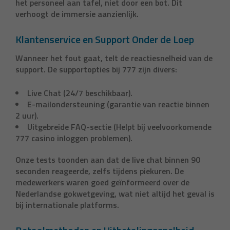
het personeel aan tafel, niet door een bot. Dit
verhoogt de immersie aanzienlijk.
Klantenservice en Support Onder de Loep
Wanneer het fout gaat, telt de reactiesnelheid van de
support. De supportopties bij 777 zijn divers:
Live Chat (24/7 beschikbaar).
E-mailondersteuning (garantie van reactie binnen
2 uur).
Uitgebreide FAQ-sectie (Helpt bij veelvoorkomende
777 casino inloggen
problemen).
Onze tests toonden aan dat de live chat binnen 90
seconden reageerde, zelfs tijdens piekuren. De
medewerkers waren goed geïnformeerd over de
Nederlandse gokwetgeving, wat niet altijd het geval is
bij internationale platforms.