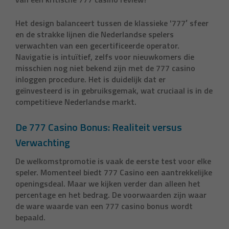
Het design balanceert tussen de klassieke '777′ sfeer
en de strakke lijnen die Nederlandse spelers
verwachten van een gecertificeerde operator.
Navigatie is intuïtief, zelfs voor nieuwkomers die
misschien nog niet bekend zijn met de 777 casino
inloggen procedure. Het is duidelijk dat er
geïnvesteerd is in gebruiksgemak, wat cruciaal is in de
competitieve Nederlandse markt.
De 777 Casino Bonus: Realiteit versus
Verwachting
De welkomstpromotie is vaak de eerste test voor elke
speler. Momenteel biedt 777 Casino een aantrekkelijke
openingsdeal. Maar we kijken verder dan alleen het
percentage en het bedrag. De voorwaarden zijn waar
de ware waarde van een
777 casino bonus
wordt
bepaald.