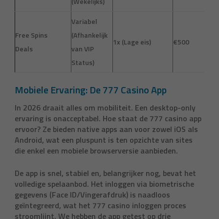
(Wekelijks)
Variabel
Free Spins
(Afhankelijk
1x (Lage eis)
€500
Deals
van VIP
Status)
Mobiele Ervaring: De 777 Casino App
In 2026 draait alles om mobiliteit. Een desktop-only
ervaring is onacceptabel. Hoe staat de
777 casino app
ervoor? Ze bieden native apps aan voor zowel iOS als
Android, wat een pluspunt is ten opzichte van sites
die enkel een mobiele browserversie aanbieden.
De app is snel, stabiel en, belangrijker nog, bevat het
volledige spelaanbod. Het inloggen via biometrische
gegevens (Face ID/Vingerafdruk) is naadloos
geïntegreerd, wat het
777 casino inloggen
proces
stroomlijnt. We hebben de app getest op drie