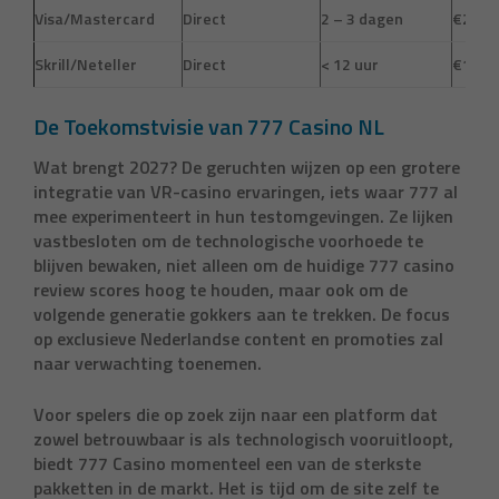
Visa/Mastercard
Direct
2 – 3 dagen
€20
Skrill/Neteller
Direct
< 12 uur
€10
De Toekomstvisie van 777 Casino NL
Wat brengt 2027? De geruchten wijzen op een grotere
integratie van VR-casino ervaringen, iets waar 777 al
mee experimenteert in hun testomgevingen. Ze lijken
vastbesloten om de technologische voorhoede te
blijven bewaken, niet alleen om de huidige
777 casino
review
scores hoog te houden, maar ook om de
volgende generatie gokkers aan te trekken. De focus
op exclusieve Nederlandse content en promoties zal
naar verwachting toenemen.
Voor spelers die op zoek zijn naar een platform dat
zowel betrouwbaar is als technologisch vooruitloopt,
biedt 777 Casino momenteel een van de sterkste
pakketten in de markt. Het is tijd om de site zelf te