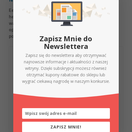
Een casino is zo goed als zijn spellen. 777 Casino
heeft een indrukwekkende bibliotheek opgebouwd,
waarbij ze niet blindelings alle providers hebben
opgenomen, maar zich richten op kwaliteit en
populariteit in NL.
Zapisz Mnie do
Newslettera
Read also
Zapisz się do newslettera aby otrzymywać
najnowsze informacje i aktualności z naszej
Is Casino 020 de beste goksite zonder Cruks in
witryny. Dzięki subskrypcji możesz również
2026?
otrzymać kupony rabatowe do sklepu lub
Cash Mania: 7 Táticas Reais para Maximizar
wygrać ciekawą nagrodę w naszym konkursie.
Ganhos em 2026
Máximas Rentabilidades: ¿1bet 4win Cumple en
ES 2026?
Análise JetX 2026: Onde a Sorte Encontra a
Estatística
Lalabet Review 2026: Inloggen vs. App Snelheid
ZAPISZ MNIE!