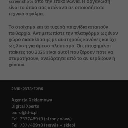
screenshots από την επικοινωνία. Η οργάνωση
είναι το όπλο σας απέναντι σε οποιοδήποτε
τεχνικό σφάλμα.
Το στοίχημα και τα τυχερά παιχνίδια απαιτούν
πειθαρχία. Αντιμετωπίστε την πλατφόρμα ως έναν
χώρο διασκέδασης με αυστηρούς κανόνες και όχι
ως λύση για άμεσο πλουτισμό. Οι επιτυχημένοι
παίκτες του 2026 είναι αυτοί που ξέρουν πότε να
σταματήσουν, ανεξάρτητα από το αν κερδίζουν ή
χάνουν.
DANE KONTAKTOWE
Agencja Reklamowa
Digital Xperts
biuro@d-x.pl
Tel. 737748919 (strony www)
Tel. 737748918 (serwis + sklep)