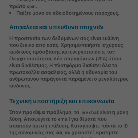
πρώτο spin.
Παίξτε μόνο σε αδειοδοτημένους παρόχους.
Ασφάλεια και υπεύθυνο παιχνίδι
Η προστασία των δεδομένων σας είναι ευθύνη
που ξεκινά από εσάς. Χρησιμοποιήστε ισχυρούς
κωδικούς πρόσβασης και ενεργοποιήστε τον
έλεγχο ταυτότητας δύο παραγόντων (2FA) όπου
είναι διαθέσιμος. Η πλατφόρμα διαθέτει όλα τα
πρωτόκολλα ασφαλείας, αλλά η αδυναμία του
ανθρώπινου παράγοντα παραμένει ο μεγαλύτερος
κίνδυνος.
Τεχνική υποστήριξη και επικοινωνία
Όταν προκύψει πρόβλημα, το live chat είναι η μόνη
λύση. Αποφύγετε το email για θέματα που
απαιτούν άμεση επίλυση. Καταγράψτε πάντα το ID
της συνομιλίας σας και, αν χρειαστεί, κρατήστε