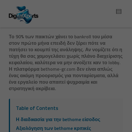
Το 90% των παικτών χάνει το bankroll του μέσα
στον πρώτο μήνα επειδή δεν ξέρει πότε να
πατήσει το κουμπί της ανάληψης. Αν νομίζετε ότι η
τύχη θα σας χαμογελάσει χωρίς πλάνο διαχείρισης
κεφαλαίου, καλύτερα να μην ανοίξετε καν το lobby.
Η πλατφόρμα
bethome-gr.com
δεν είναι απλώς
ένας ακόμη προορισμός για πονταρίσματα, αλλά
ένα εργαλείο που απαιτεί ψυχραιμία και
στρατηγική ακρίβεια.
Table of Contents
Η διαδικασία για την bethome είσοδος
Αξιολόγηση των bethome κριτικές