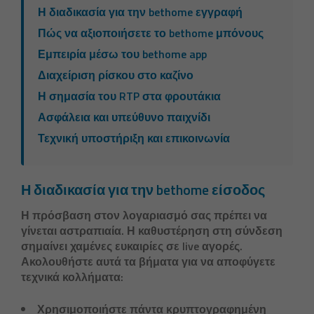
Η διαδικασία για την bethome εγγραφή
Πώς να αξιοποιήσετε το bethome μπόνους
Εμπειρία μέσω του bethome app
Διαχείριση ρίσκου στο καζίνο
Η σημασία του RTP στα φρουτάκια
Ασφάλεια και υπεύθυνο παιχνίδι
Τεχνική υποστήριξη και επικοινωνία
Η διαδικασία για την bethome είσοδος
Η πρόσβαση στον λογαριασμό σας πρέπει να
γίνεται αστραπιαία. Η καθυστέρηση στη σύνδεση
σημαίνει χαμένες ευκαιρίες σε live αγορές.
Ακολουθήστε αυτά τα βήματα για να αποφύγετε
τεχνικά κολλήματα:
Χρησιμοποιήστε πάντα κρυπτογραφημένη