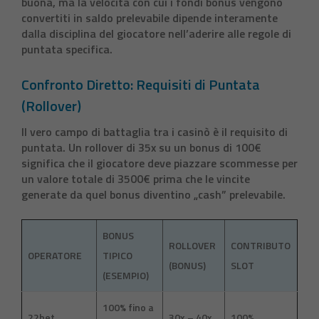
buona, ma la velocità con cui i fondi bonus vengono
convertiti in saldo prelevabile dipende interamente
dalla disciplina del giocatore nell’aderire alle regole di
puntata specifica.
Confronto Diretto: Requisiti di Puntata
(Rollover)
Il vero campo di battaglia tra i casinò è il requisito di
puntata. Un rollover di 35x su un bonus di 100€
significa che il giocatore deve piazzare scommesse per
un valore totale di 3500€ prima che le vincite
generate da quel bonus diventino „cash” prelevabile.
BONUS
ROLLOVER
CONTRIBUTO
OPERATORE
TIPICO
(BONUS)
SLOT
(ESEMPIO)
100% fino a
22bet
30x – 40x
100%