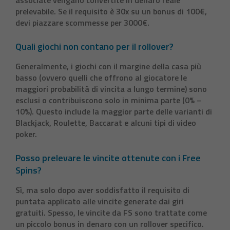
prelevabile. Se il requisito è 30x su un bonus di 100€,
devi piazzare scommesse per 3000€.
Quali giochi non contano per il rollover?
Generalmente, i giochi con il margine della casa più
basso (ovvero quelli che offrono al giocatore le
maggiori probabilità di vincita a lungo termine) sono
esclusi o contribuiscono solo in minima parte (0% –
10%). Questo include la maggior parte delle varianti di
Blackjack, Roulette, Baccarat e alcuni tipi di video
poker.
Posso prelevare le vincite ottenute con i Free
Spins?
Sì, ma solo dopo aver soddisfatto il requisito di
puntata applicato alle vincite generate dai giri
gratuiti. Spesso, le vincite da FS sono trattate come
un piccolo bonus in denaro con un rollover specifico.