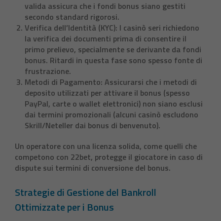
valida assicura che i fondi bonus siano gestiti
secondo standard rigorosi.
Verifica dell’Identità (KYC):
I casinò seri richiedono
la verifica dei documenti prima di consentire il
primo prelievo, specialmente se derivante da fondi
bonus. Ritardi in questa fase sono spesso fonte di
frustrazione.
Metodi di Pagamento:
Assicurarsi che i metodi di
deposito utilizzati per attivare il bonus (spesso
PayPal, carte o wallet elettronici) non siano esclusi
dai termini promozionali (alcuni casinò escludono
Skrill/Neteller dai bonus di benvenuto).
Un operatore con una licenza solida, come quelli che
competono con 22bet, protegge il giocatore in caso di
dispute sui termini di conversione del bonus.
Strategie di Gestione del Bankroll
Ottimizzate per i Bonus