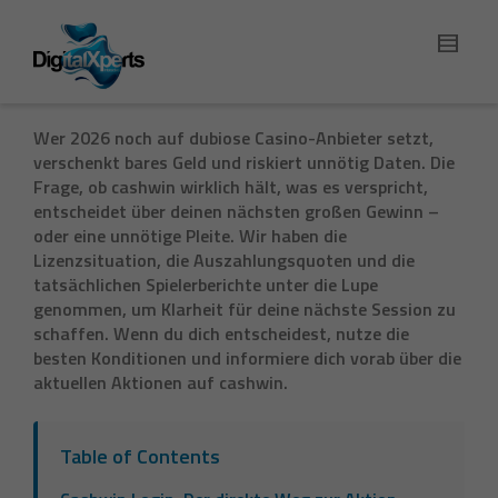
Wer 2026 noch auf dubiose Casino-Anbieter setzt,
verschenkt bares Geld und riskiert unnötig Daten. Die
Frage, ob
cashwin
wirklich hält, was es verspricht,
entscheidet über deinen nächsten großen Gewinn –
oder eine unnötige Pleite. Wir haben die
Lizenzsituation, die Auszahlungsquoten und die
tatsächlichen Spielerberichte unter die Lupe
genommen, um Klarheit für deine nächste Session zu
schaffen. Wenn du dich entscheidest, nutze die
besten Konditionen und informiere dich vorab über die
aktuellen Aktionen auf
cashwin
.
Table of Contents