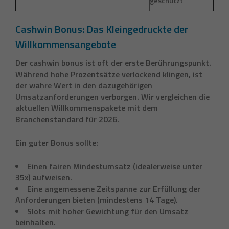
geschützt
Cashwin Bonus: Das Kleingedruckte der
Willkommensangebote
Der
cashwin bonus
ist oft der erste Berührungspunkt.
Während hohe Prozentsätze verlockend klingen, ist
der wahre Wert in den dazugehörigen
Umsatzanforderungen verborgen. Wir vergleichen die
aktuellen Willkommenspakete mit dem
Branchenstandard für 2026.
Ein guter Bonus sollte:
Einen fairen Mindestumsatz (idealerweise unter
35x) aufweisen.
Eine angemessene Zeitspanne zur Erfüllung der
Anforderungen bieten (mindestens 14 Tage).
Slots mit hoher Gewichtung für den Umsatz
beinhalten.