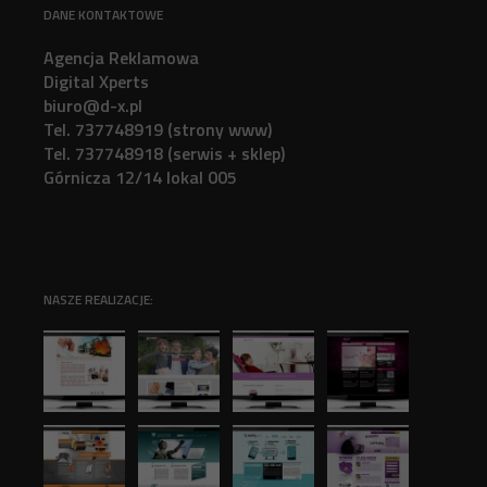
DANE KONTAKTOWE
Agencja Reklamowa
Digital Xperts
biuro@d-x.pl
Tel. 737748919 (strony www)
Tel. 737748918 (serwis + sklep)
Górnicza 12/14 lokal 005
NASZE REALIZACJE: