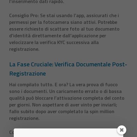
l’inserimento dati rapido.
Consiglio Pro: Se stai usando l’app, assicurati che i
permessi per la fotocamera siano attivi. Potrebbe
essere richiesto di scattare foto al tuo documento
d’identità direttamente dall’applicazione per
velocizzare la verifica KYC successiva alla
registrazione.
La Fase Cruciale: Verifica Documentale Post-
Registrazione
Hai compilato tutto. E ora? La vera prova di fuoco
sono i documenti. Un caricamento errato o di bassa
qualità può bloccare l’attivazione completa del conto
per giorni. Non aspettare di aver vinto per inviarli;
fallo subito dopo aver completato la
spin million
registrazione
.
Cosa cercano gli analisti di conformità: