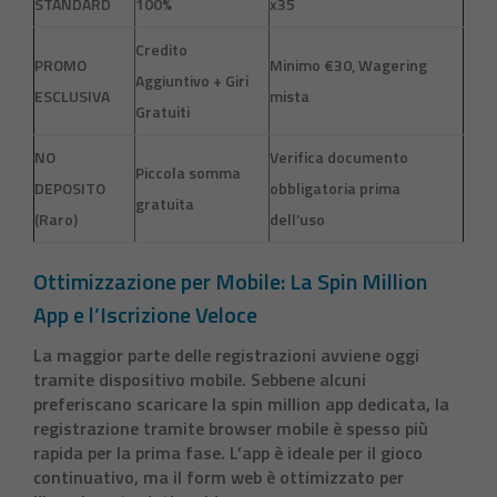
STANDARD
100%
x35
Credito
PROMO
Minimo €30, Wagering
Aggiuntivo + Giri
ESCLUSIVA
mista
Gratuiti
NO
Verifica documento
Piccola somma
DEPOSITO
obbligatoria prima
gratuita
(Raro)
dell’uso
Ottimizzazione per Mobile: La Spin Million
App e l’Iscrizione Veloce
La maggior parte delle registrazioni avviene oggi
tramite dispositivo mobile. Sebbene alcuni
preferiscano scaricare la
spin million app
dedicata, la
registrazione tramite browser mobile è spesso più
rapida per la prima fase. L’app è ideale per il gioco
continuativo, ma il form web è ottimizzato per