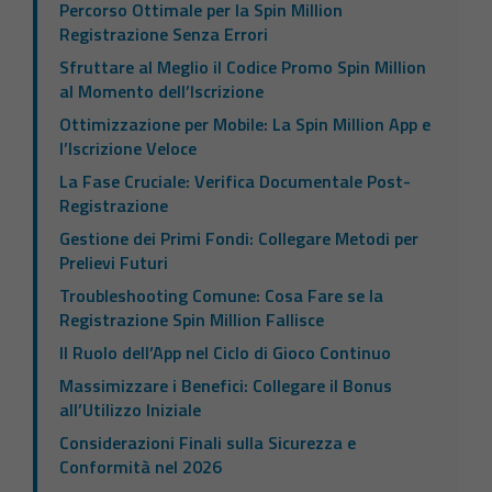
Percorso Ottimale per la Spin Million
Registrazione Senza Errori
Sfruttare al Meglio il Codice Promo Spin Million
al Momento dell’Iscrizione
Ottimizzazione per Mobile: La Spin Million App e
l’Iscrizione Veloce
La Fase Cruciale: Verifica Documentale Post-
Registrazione
Gestione dei Primi Fondi: Collegare Metodi per
Prelievi Futuri
Troubleshooting Comune: Cosa Fare se la
Registrazione Spin Million Fallisce
Il Ruolo dell’App nel Ciclo di Gioco Continuo
Massimizzare i Benefici: Collegare il Bonus
all’Utilizzo Iniziale
Considerazioni Finali sulla Sicurezza e
Conformità nel 2026