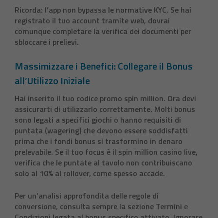
Ricorda: l’app non bypassa le normative KYC. Se hai
registrato il tuo account tramite web, dovrai
comunque completare la verifica dei documenti per
sbloccare i prelievi.
Massimizzare i Benefici: Collegare il Bonus
all’Utilizzo Iniziale
Hai inserito il tuo
codice promo spin million
. Ora devi
assicurarti di utilizzarlo correttamente. Molti bonus
sono legati a specifici giochi o hanno requisiti di
puntata (wagering) che devono essere soddisfatti
prima che i fondi bonus si trasformino in denaro
prelevabile. Se il tuo focus è il
spin million casino
live,
verifica che le puntate al tavolo non contribuiscano
solo al 10% al rollover, come spesso accade.
Per un’analisi approfondita delle regole di
conversione, consulta sempre la sezione Termini e
Condizioni legata al bonus specifico attivato. Ignorare