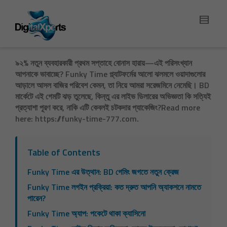
৯২% নতুন ব্যবহারকারী প্রথম সপ্তাহে বোনাস হারায়—এই পরিসংখ্যান
আপনাকে ভাবাচ্ছে? Funky Time প্ল্যাটফর্মের আলো ঝলমলে ওয়াদাগুলোর
আড়ালে আসল বাজির পরিবেশ কেমন, তা নিয়ে আমরা সরেজমিনে নেমেছি। BD
মার্কেটে এই গেমটি ঝড় তুলেছে, কিন্তু এর লাইভ ডিলারের অভিজ্ঞতা কি সত্যিই
প্রত্যাশা পূরণ করে, নাকি এটি কেবলই চটকদার প্যাকেজিং?Read more
here:
https://funky-time-777.com
.
Table of Contents
Funky Time এর উত্থান: BD গেমিং জগতে নতুন ক্রেজ
Funky Time লগইন প্রক্রিয়া: কত দ্রুত আপনি অ্যাকশনে নামতে
পারেন?
Funky Time অ্যাপ: পকেটে থাকা ক্যাসিনো