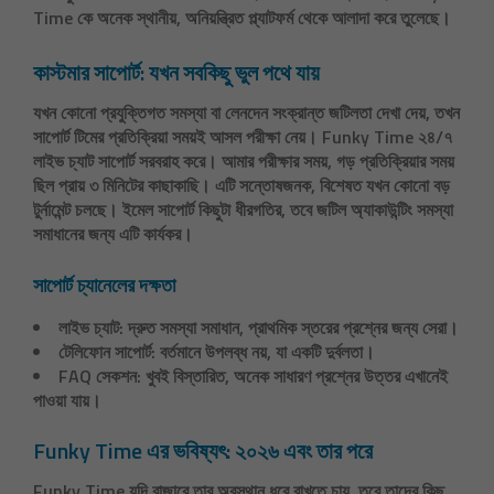
Time কে অনেক স্থানীয়, অনিয়ন্ত্রিত প্ল্যাটফর্ম থেকে আলাদা করে তুলেছে।
কাস্টমার সাপোর্ট: যখন সবকিছু ভুল পথে যায়
যখন কোনো প্রযুক্তিগত সমস্যা বা লেনদেন সংক্রান্ত জটিলতা দেখা দেয়, তখন
সাপোর্ট টিমের প্রতিক্রিয়া সময়ই আসল পরীক্ষা নেয়। Funky Time ২৪/৭
লাইভ চ্যাট সাপোর্ট সরবরাহ করে। আমার পরীক্ষার সময়, গড় প্রতিক্রিয়ার সময়
ছিল প্রায় ৩ মিনিটের কাছাকাছি। এটি সন্তোষজনক, বিশেষত যখন কোনো বড়
টুর্নামেন্ট চলছে। ইমেল সাপোর্ট কিছুটা ধীরগতির, তবে জটিল অ্যাকাউন্টিং সমস্যা
সমাধানের জন্য এটি কার্যকর।
সাপোর্ট চ্যানেলের দক্ষতা
লাইভ চ্যাট:
দ্রুত সমস্যা সমাধান, প্রাথমিক স্তরের প্রশ্নের জন্য সেরা।
টেলিফোন সাপোর্ট:
বর্তমানে উপলব্ধ নয়, যা একটি দুর্বলতা।
FAQ সেকশন:
খুবই বিস্তারিত, অনেক সাধারণ প্রশ্নের উত্তর এখানেই
পাওয়া যায়।
Funky Time এর ভবিষ্যৎ: ২০২৬ এবং তার পরে
Funky Time যদি বাজারে তার অবস্থান ধরে রাখতে চায়, তবে তাদের কিছু