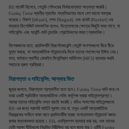
BD মার্কেট হিসেবে, পেমেন্ট গেটওয়ের নির্ভরযোগ্যতা অত্যন্ত জরুরি।
Funky Time স্থানীয় ব্যাংকিং পদ্ধতিগুলোর সাথে বেশ ভালো সমন্বয়
করেছে। বিকাশ (bKash), নগদ (Nagad), এবং রকেট (Rocket) এর
মাধ্যমে ডিপোজিট তাৎক্ষণিক হলেও, উত্তোলনের ক্ষেত্রে কিছুটা সময় লাগে, যা
লাইসেন্সিং এবং অ্যান্টি-মানি লন্ডারিং প্রোটোকলের কারণে স্বাভাবিক।
বিশেষজ্ঞদের মতে, প্ল্যাটফর্মটি ক্রিপ্টোকারেন্সি পেমেন্ট অপশনগুলো ধীরে ধীরে
যুক্ত করছে, যা আন্তর্জাতিক স্ট্যান্ডার্ডের দিকে তাদের পদক্ষেপের ইঙ্গিত দেয়।
তবে, বর্তমানে স্থানীয় মোবাইল ফিনান্সিয়াল সার্ভিসেস (MFS) ব্যবহার করাই
সবচেয়ে দ্রুত প্রক্রিয়া।
নিরাপত্তা ও লাইসেন্সিং: আস্থার ভিত
জুয়ার জগতে, নিরাপত্তা প্রশ্নাতীত হতে হবে। Funky Time দাবি করে যে
তারা একটি প্রতিষ্ঠিত আন্তর্জাতিক গেমিং কর্তৃপক্ষ দ্বারা লাইসেন্সপ্রাপ্ত।
আমরা তাদের লাইসেন্সিং তথ্য যাচাই করেছি। যদিও অফশোর লাইসেন্সগুলো
BD-এর জন্য সরাসরি আইনি সুরক্ষা দেয় না, তবুও একটি আন্তর্জাতিক
নিয়ন্ত্রকের অধীনে থাকা মানে প্ল্যাটফর্মটির স্বচ্ছ অপারেশনাল স্ট্যান্ডার্ড বজায়
রাখার বাধ্যবাধকতা রয়েছে। SSL এনক্রিপশন ব্যবহার করা হয়, এবং তাদের
ডেটা সুরক্ষা নীতিগুলো নিয়মিত নিরীক্ষিত হয় বলে জানা যায়। এটিই Funky