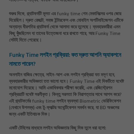
শুরুর দিকে, প্ল্যাটফর্মটি মূলত এর
funky time গেম
মেকানিক্সের ওপর জোর
দিয়েছিল। দ্রুত রেজাল্ট, সহজ ইন্টারফেস এবং মোবাইল অপটিমাইজেশন এটিকে
অন্যান্য ধীরগতির প্ল্যাটফর্ম থেকে আলাদা করে তুলেছে। ব্যবহারকারীরা এমন
কিছু খুঁজছিলেন যা তাদের উত্তেজনা ধরে রাখতে পারে, আর Funky Time
সেটাই দিতে পেরেছে।
Funky Time লগইন প্রক্রিয়া: কত দ্রুত আপনি অ্যাকশনে
নামতে পারেন?
অনলাইন বাজির ক্ষেত্রে, সাইন-আপ এবং লগইন প্রক্রিয়া যত মসৃণ হবে,
ব্যবহারকারীর অভিজ্ঞতা তত ভালো হবে। Funky Time এই দিকটিতে যথেষ্ট
মনোযোগ দিয়েছে। আমি একাধিকবার পরীক্ষা করেছি, এবং রেজিস্ট্রেশন
প্রক্রিয়াটি যথেষ্ট সরলীকৃত। কিন্তু সরলতা কি নিরাপত্তার সাথে আপস করে?
এই প্ল্যাটফর্মের
funky time লগইন
ব্যবস্থা Biometric ভেরিফিকেশন
(যেখানে উপলব্ধ) এবং টু-ফ্যাক্টর অথেন্টিকেশন সমর্থন করে, যা BD অঞ্চলের
জন্য একটি ইতিবাচক দিক।
একটি টেবিলের মাধ্যমে লগইন অভিজ্ঞতার কিছু দিক তুলে ধরা হলো: