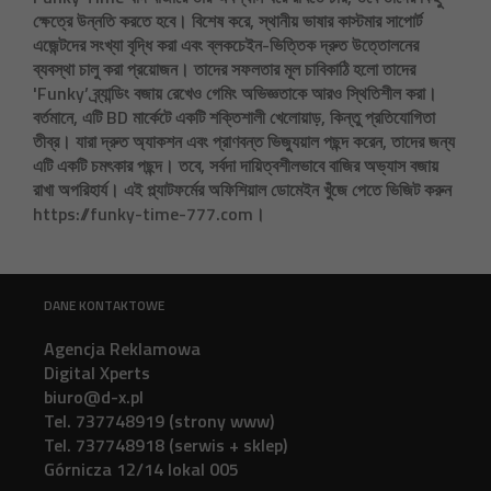
ক্ষেত্রে উন্নতি করতে হবে। বিশেষ করে, স্থানীয় ভাষার কাস্টমার সাপোর্ট
এজেন্টদের সংখ্যা বৃদ্ধি করা এবং ব্লকচেইন-ভিত্তিক দ্রুত উত্তোলনের
ব্যবস্থা চালু করা প্রয়োজন। তাদের সফলতার মূল চাবিকাঠি হলো তাদের
'Funky’ ব্র্যান্ডিং বজায় রেখেও গেমিং অভিজ্ঞতাকে আরও স্থিতিশীল করা।
বর্তমানে, এটি BD মার্কেটে একটি শক্তিশালী খেলোয়াড়, কিন্তু প্রতিযোগিতা
তীব্র। যারা দ্রুত অ্যাকশন এবং প্রাণবন্ত ভিজ্যুয়াল পছন্দ করেন, তাদের জন্য
এটি একটি চমৎকার পছন্দ। তবে, সর্বদা দায়িত্বশীলভাবে বাজির অভ্যাস বজায়
রাখা অপরিহার্য। এই প্ল্যাটফর্মের অফিশিয়াল ডোমেইন খুঁজে পেতে ভিজিট করুন
https://funky-time-777.com।
DANE KONTAKTOWE
Agencja Reklamowa
Digital Xperts
biuro@d-x.pl
Tel. 737748919 (strony www)
Tel. 737748918 (serwis + sklep)
Górnicza 12/14 lokal 005