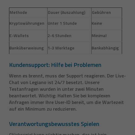
Methode
Dauer (Auszahlung)
Gebühren
Kryptowährungen
Unter 1 Stunde
Keine
E-Wallets
2-6 Stunden
Minimal
Banküberweisung
1-3 Werktage
Bankabhängig
Kundensupport: Hilfe bei Problemen
Wenn es brennt, muss der Support reagieren. Der Live-
Chat von Legiano ist 24/7 besetzt. Unsere
Testanfragen wurden in unter zwei Minuten
beantwortet. Wichtig: Halten Sie bei komplexen
Anfragen immer Ihre User-ID bereit, um die Wartezeit
auf ein Minimum zu reduzieren.
Verantwortungsbewusstes Spielen
Glücksspiel kann süchtig machen, das ist kein