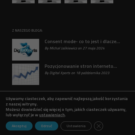
Z NASZEGO BLOGA:
Consent mode- co to jest i dlaczego jest ważne?
By Michał Jaśkiewicz on 27 maja 2024
31
Pozycjonowanie stron internetowych : Klucz do sukcesu online odkryty
By Digital Xperts on 18 października 2023
31
Używamy ciasteczek, aby zapewnić najlepszą jakość korzystania
z naszej witryny.
Możesz dowiedzieć się więcej o tym, jakich ciasteczek używamy,
lub wyłączyć je w
ustawieniach
.
©2026 Strona zaprojektowana przez
Digtal Xperts
przy użyciu
Zamknij panel pow
Akceptuj
Odrzuć
Ustawienia
WordPress
.