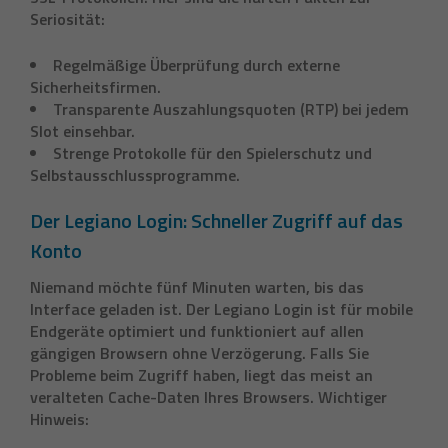
Seriosität:
Regelmäßige Überprüfung durch externe
Sicherheitsfirmen.
Transparente Auszahlungsquoten (RTP) bei jedem
Slot einsehbar.
Strenge Protokolle für den Spielerschutz und
Selbstausschlussprogramme.
Der Legiano Login: Schneller Zugriff auf das
Konto
Niemand möchte fünf Minuten warten, bis das
Interface geladen ist. Der Legiano Login ist für mobile
Endgeräte optimiert und funktioniert auf allen
gängigen Browsern ohne Verzögerung. Falls Sie
Probleme beim Zugriff haben, liegt das meist an
veralteten Cache-Daten Ihres Browsers.
Wichtiger
Hinweis: