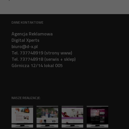
DANE KONTAKTOWE
Agencja Reklamowa
Digital Xperts
biuro@d-x.pl
Tel. 737748919 (strony www)
Tel. 737748918 (serwis + sklep)
Górnicza 12/14 lokal 005
NASZE REALIZACJE: