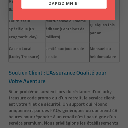
Réseau Mondial
Très rare
ZAPISZ MNIE!
Multi-casino (Millions)
(Ex: Mega Moolah)
(années)
Fournisseur
Multi-casino du même
Quelques fois
Spécifique (Ex:
éditeur (Centaines de
par an
Pragmatic Play)
milliers)
Casino Local
Limité aux joueurs de
Mensuel ou
(Lucky Treasure)
ce site
hebdomadaire
Soutien Client : L’Assurance Qualité pour
Votre Aventure
Si un problème survient lors du réclamer d’un
lucky
treasure code promo
ou d’un retrait, le service client
est votre filet de sécurité. Un support qui répond
uniquement par des FAQs génériques ou qui prend 48
heures pour répondre à un email n’est pas digne d’un
service premium. Nous privilégions les établissements