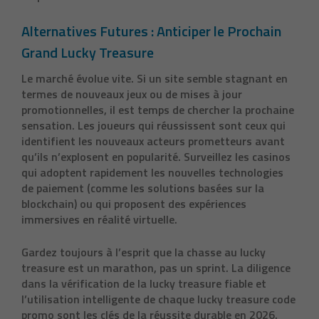
Alternatives Futures : Anticiper le Prochain
Grand Lucky Treasure
Le marché évolue vite. Si un site semble stagnant en
termes de nouveaux jeux ou de mises à jour
promotionnelles, il est temps de chercher la prochaine
sensation. Les joueurs qui réussissent sont ceux qui
identifient les nouveaux acteurs prometteurs avant
qu’ils n’explosent en popularité. Surveillez les casinos
qui adoptent rapidement les nouvelles technologies
de paiement (comme les solutions basées sur la
blockchain) ou qui proposent des expériences
immersives en réalité virtuelle.
Gardez toujours à l’esprit que la chasse au
lucky
treasure
est un marathon, pas un sprint. La diligence
dans la vérification de la
lucky treasure fiable
et
l’utilisation intelligente de chaque
lucky treasure code
promo
sont les clés de la réussite durable en 2026.