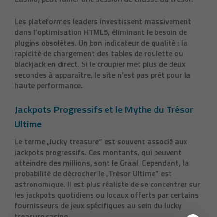
Les plateformes leaders investissent massivement
dans l’optimisation HTML5, éliminant le besoin de
plugins obsolètes. Un bon indicateur de qualité : la
rapidité de chargement des tables de roulette ou
blackjack en direct. Si le croupier met plus de deux
secondes à apparaître, le site n’est pas prêt pour la
haute performance.
Jackpots Progressifs et le Mythe du Trésor
Ultime
Le terme „lucky treasure” est souvent associé aux
jackpots progressifs. Ces montants, qui peuvent
atteindre des millions, sont le Graal. Cependant, la
probabilité de décrocher le „Trésor Ultime” est
astronomique. Il est plus réaliste de se concentrer sur
les jackpots quotidiens ou locaux offerts par certains
fournisseurs de jeux spécifiques au sein du
lucky
treasure casino
.