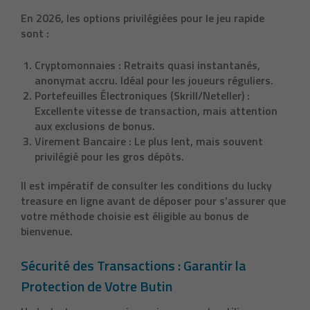
En 2026, les options privilégiées pour le jeu rapide
sont :
Cryptomonnaies :
Retraits quasi instantanés,
anonymat accru. Idéal pour les joueurs réguliers.
Portefeuilles Électroniques (Skrill/Neteller) :
Excellente vitesse de transaction, mais attention
aux exclusions de bonus.
Virement Bancaire :
Le plus lent, mais souvent
privilégié pour les gros dépôts.
Il est impératif de consulter les conditions du
lucky
treasure en ligne
avant de déposer pour s’assurer que
votre méthode choisie est éligible au bonus de
bienvenue.
Sécurité des Transactions : Garantir la
Protection de Votre Butin