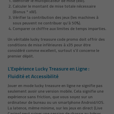
Identifier le multiplicateur de mise (xW).
Calculer le montant de mise totale nécessaire
(Bonus * xW).
Vérifier la contribution des jeux (les machines à
sous peuvent ne contribuer qu’à 50%).
Comparer ce chiffre aux limites de temps imparties.
Un véritable
lucky treasure code promo
doit offrir des
conditions de mise inférieures à x35 pour être
considéré comme excellent, surtout s’il concerne le
premier dépôt.
L’Expérience Lucky Treasure en Ligne :
Fluidité et Accessibilité
Jouer en mode
lucky treasure en ligne
ne signifie pas
seulement avoir une version mobile. Cela signifie une
expérience sans friction, que vous soyez sur un
ordinateur de bureau ou un smartphone Android/iOS.
La latence, même minime, sur les jeux en direct (Live
Casino) peut ruiner une session de chasse au trésor.