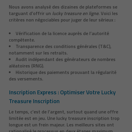
Nous avons analysé des dizaines de plateformes se
targuant d’offrir un
lucky treasure en ligne
. Voici les
critères non négociables pour juger de leur sérieux :
Vérification de la licence auprès de l’autorité
compétente.
Transparence des conditions générales (T&C),
notamment sur les retraits.
Audit indépendant des générateurs de nombres
aléatoires (RNG).
Historique des paiements prouvant la régularité
des versements.
Inscription Express : Optimiser Votre Lucky
Treasure Inscription
Le temps, c’est de l’argent, surtout quand une offre
limitée est en jeu. Une
lucky treasure inscription
trop
longue est un frein majeur. Les meilleurs sites ont
rationalisé le processus en deux étapes maximum.