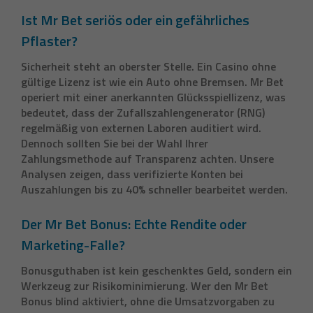
Ist Mr Bet seriös oder ein gefährliches
Pflaster?
Sicherheit steht an oberster Stelle. Ein Casino ohne
gültige Lizenz ist wie ein Auto ohne Bremsen. Mr Bet
operiert mit einer anerkannten Glücksspiellizenz, was
bedeutet, dass der Zufallszahlengenerator (RNG)
regelmäßig von externen Laboren auditiert wird.
Dennoch sollten Sie bei der Wahl Ihrer
Zahlungsmethode auf Transparenz achten. Unsere
Analysen zeigen, dass verifizierte Konten bei
Auszahlungen bis zu 40% schneller bearbeitet werden.
Der Mr Bet Bonus: Echte Rendite oder
Marketing-Falle?
Bonusguthaben ist kein geschenktes Geld, sondern ein
Werkzeug zur Risikominimierung. Wer den
Mr Bet
Bonus
blind aktiviert, ohne die Umsatzvorgaben zu