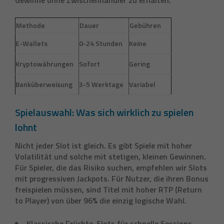
Methode
Dauer
Gebühren
E-Wallets
0-24 Stunden
Keine
Kryptowährungen
Sofort
Gering
Banküberweisung
3-5 Werktage
Variabel
Spielauswahl: Was sich wirklich zu spielen
lohnt
Nicht jeder Slot ist gleich. Es gibt Spiele mit hoher
Volatilität und solche mit stetigen, kleinen Gewinnen.
Für Spieler, die das Risiko suchen, empfehlen wir Slots
mit progressiven Jackpots. Für Nutzer, die ihren Bonus
freispielen müssen, sind Titel mit hoher RTP (Return
to Player) von über 96% die einzig logische Wahl.
Klassische Früchte-Slots für schnelle Sessions.