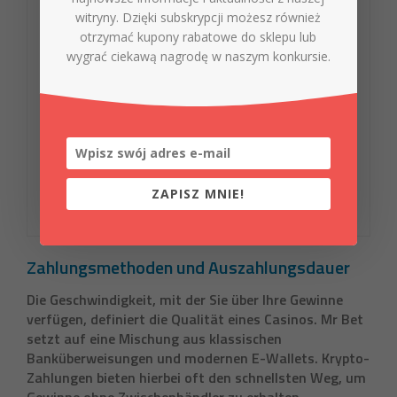
Read also
witryny. Dzięki subskrypcji możesz również
Spin Casino 2026: Real Money Payouts Under
otrzymać kupony rabatowe do sklepu lub
Scrutiny
wygrać ciekawą nagrodę w naszym konkursie.
Wildz Casino 2026: Ehrlich, Transparent,
Gewinnerorientiert
GXbet Review 2026: Alles over Bonussen, Inloggen
en Betrouwbaarheid
Is Wplay Legit? Deep Dive Wplay Review 2026
Quick Casino anmeldelse 2026: Alt du skal vide
om platformen
ZAPISZ MNIE!
Zahlungsmethoden und Auszahlungsdauer
Die Geschwindigkeit, mit der Sie über Ihre Gewinne
verfügen, definiert die Qualität eines Casinos. Mr Bet
setzt auf eine Mischung aus klassischen
Banküberweisungen und modernen E-Wallets. Krypto-
Zahlungen bieten hierbei oft den schnellsten Weg, um
Gewinne ohne Zwischenhändler zu erhalten.