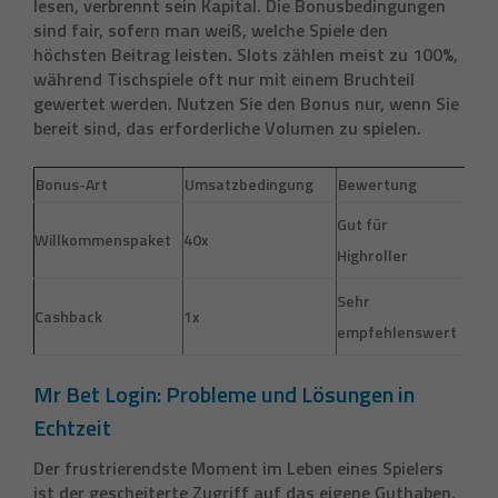
lesen, verbrennt sein Kapital. Die Bonusbedingungen
sind fair, sofern man weiß, welche Spiele den
höchsten Beitrag leisten. Slots zählen meist zu 100%,
während Tischspiele oft nur mit einem Bruchteil
gewertet werden. Nutzen Sie den Bonus nur, wenn Sie
bereit sind, das erforderliche Volumen zu spielen.
Bonus-Art
Umsatzbedingung
Bewertung
Gut für
Willkommenspaket
40x
Highroller
Sehr
Cashback
1x
empfehlenswert
Mr Bet Login: Probleme und Lösungen in
Echtzeit
Der frustrierendste Moment im Leben eines Spielers
ist der gescheiterte Zugriff auf das eigene Guthaben.