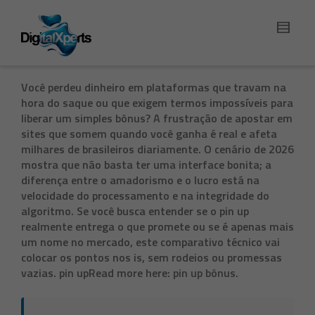
Você perdeu dinheiro em plataformas que travam na
hora do saque ou que exigem termos impossíveis para
liberar um simples bônus? A frustração de apostar em
sites que somem quando você ganha é real e afeta
milhares de brasileiros diariamente. O cenário de 2026
mostra que não basta ter uma interface bonita; a
diferença entre o amadorismo e o lucro está na
velocidade do processamento e na integridade do
algoritmo. Se você busca entender se o
pin up
realmente entrega o que promete ou se é apenas mais
um nome no mercado, este comparativo técnico vai
colocar os pontos nos is, sem rodeios ou promessas
vazias. pin upRead more here:
pin up bônus
.