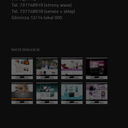
Tel. 737748919 (strony www)
Tel. 737748918 (serwis + sklep)
Górnicza 12/14 lokal 005
NASZE REALIZACJE: