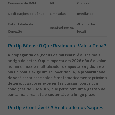
Consumo de RAM
Alto
Otimizado
Notificações de Bônus
Limitadas
Imediatas
Estabilidade da
Alta (cache
Instável em 4G
Conexão
local)
Pin Up Bônus: O Que Realmente Vale a Pena?
A propaganda de „bônus de mil reais” é a isca mais
antiga do setor. O que importa em 2026 não é o valor
nominal, mas o multiplicador de aposta exigido. Se o
pin up bônus
exige um rollover de 50x, a probabilidade
de você sacar esse saldo é matematicamente próxima
de zero. Jogadores experientes buscam bônus com
condições de 20x a 30x, que permitem uma gestão de
banca mais realista e sustentável a longo prazo.
Pin Up é Confiável? A Realidade dos Saques