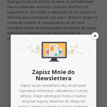
A pergunta de um milhão de reais. A confiabilidade
não se mede por anúncios, mas por histórico de
pagamentos. Em 2026, a reputação de um cassino é
definida pela velocidade com que o dinheiro chega na
conta do usuário. A transparência do
pin up é
confiável
reside na clareza sobre os limites de saque
diário e na inexistência de taxas ocultas de
processamento.
Read also
Scommettere su Book of Ra Deluxe nel 2026:
Analisi Avanzata
Zapisz Mnie do
Les 10 Offres Clés Lucky Treasure 2026
Newslettera
Luckymax Review 2026: Is Dit Casino Nog
Relevant?
Zapisz się do newslettera aby otrzymywać
Sportuna Casino 2026: Η Πραγματικότητα Πίσω
najnowsze informacje i aktualności z naszej
από τα Παιχνίδια
witryny. Dzięki subskrypcji możesz również
LeoVegas Ontario: A Brutal Look at 2026
otrzymać kupony rabatowe do sklepu lub
Performance
wygrać ciekawą nagrodę w naszym konkursie.