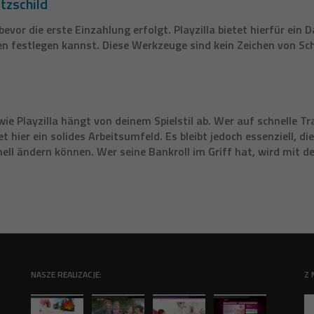
tzschild
 bevor die erste Einzahlung erfolgt. Playzilla bietet hierfür ei
n festlegen kannst. Diese Werkzeuge sind kein Zeichen von Sch
ie Playzilla hängt von deinem Spielstil ab. Wer auf schnelle Tr
hier ein solides Arbeitsumfeld. Es bleibt jedoch essenziell, di
ll ändern können. Wer seine Bankroll im Griff hat, wird mit de
NASZE REALIZACJE:
Z 