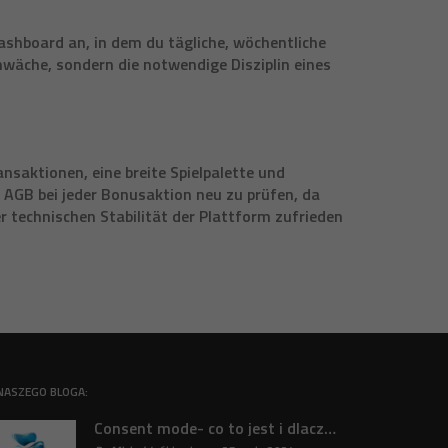
n Dashboard an, in dem du tägliche, wöchentliche
wäche, sondern die notwendige Disziplin eines
ansaktionen, eine breite Spielpalette und
e AGB bei jeder Bonusaktion neu zu prüfen, da
r technischen Stabilität der Plattform zufrieden
NASZEGO BLOGA:
Consent mode- co to jest i dlaczego jest ważne?