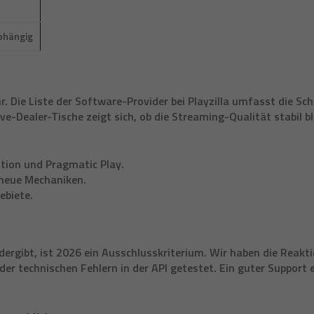
bhängig
Die Liste der Software-Provider bei Playzilla umfasst die Schw
e-Dealer-Tische zeigt sich, ob die Streaming-Qualität stabil b
ution und Pragmatic Play.
 neue Mechaniken.
ebiete.
dergibt, ist 2026 ein Ausschlusskriterium. Wir haben die Reakt
 technischen Fehlern in der API getestet. Ein guter Support e