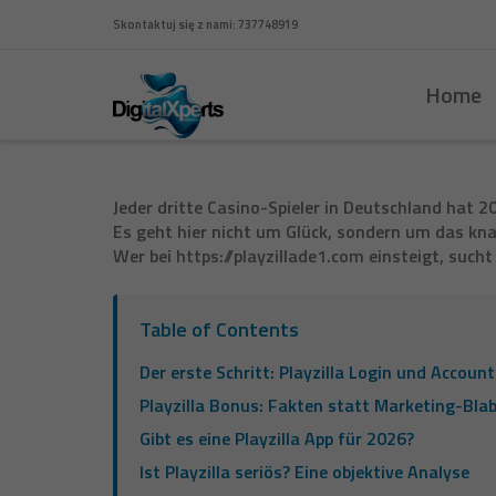
Skontaktuj się z nami: 737748919
Home
Jeder dritte Casino-Spieler in Deutschland hat 2
Es geht hier nicht um Glück, sondern um das kn
Wer bei
https://playzillade1.com
einsteigt, sucht
Table of Contents
Der erste Schritt: Playzilla Login und Accoun
Playzilla Bonus: Fakten statt Marketing-Blab
Gibt es eine Playzilla App für 2026?
Ist Playzilla seriös? Eine objektive Analyse