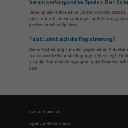
Verantwortungsvolles Spielen: Dein Schu
Jeder Spieler sollte seine Limits proaktiv setzen,
oder monatliche Einzahlungs- und Verlustgrenze
professionellen Spielers.
Fazit: Lohnt sich die Registrierung?
Die Entscheidung für oder gegen einen Anbieter w
transparente Bonusbedingungen Wert legt, findet 
sich die Rahmenbedingungen in der Branche schne
sein.
DANE KONTAKTOWE
Agencja Reklamowa