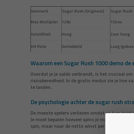
Kenmerk
Sugar Rush (Origineel)
Sugar Rush
Max Multiplier
128x
1024x
Volatiliteit
Hoog
Zeer hoog
Hit Rate
Gemiddeld
Laag (gebas
Waarom een Sugar Rush 1000 demo de en
Voordat je je saldo verbrandt, is het cruciaal o
risicobereidheid. In de gratis modus zie je hoe 
te landen.
De psychologie achter de sugar rush str
De meeste spelers verliezen omdat ze hun inzet 
Je moet bepalen hoeveel spins je maximaal wilt d
spin, maar naar de netto winst per sessie van 10