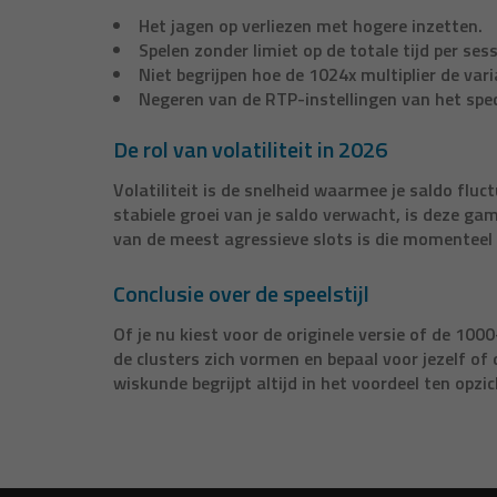
Het jagen op verliezen met hogere inzetten.
Spelen zonder limiet op de totale tijd per sess
Niet begrijpen hoe de 1024x multiplier de vari
Negeren van de RTP-instellingen van het spec
De rol van volatiliteit in 2026
Volatiliteit is de snelheid waarmee je saldo flu
stabiele groei van je saldo verwacht, is deze gam
van de meest agressieve slots is die momenteel 
Conclusie over de speelstijl
Of je nu kiest voor de originele versie of de 100
de clusters zich vormen en bepaal voor jezelf of 
wiskunde begrijpt altijd in het voordeel ten opzi