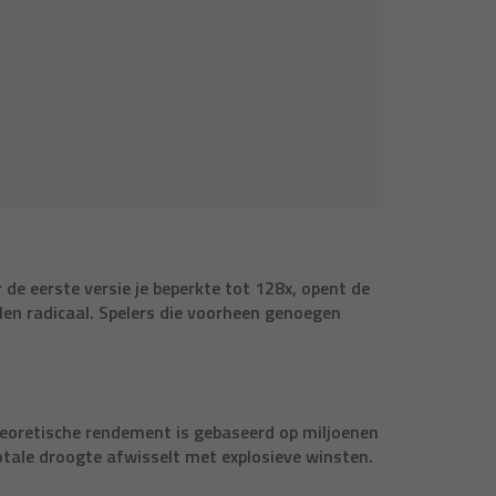
 de eerste versie je beperkte tot 128x, opent de
len
radicaal. Spelers die voorheen genoegen
theoretische rendement is gebaseerd op miljoenen
totale droogte afwisselt met explosieve winsten.