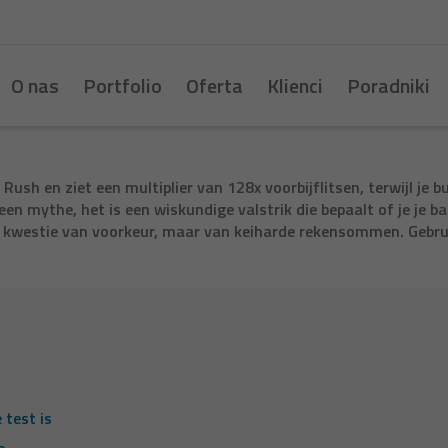
O nas
Portfolio
Oferta
Klienci
Poradniki
ar Rush en ziet een multiplier van 128x voorbijflitsen, terwijl 
geen mythe, het is een wiskundige valstrik die bepaalt of je je b
een kwestie van voorkeur, maar van keiharde rekensommen. Gebr
test is