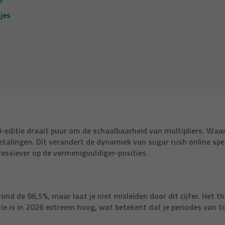
e
jes
0-editie draait puur om de schaalbaarheid van multipliers. Waar
etalingen. Dit verandert de dynamiek van
sugar rush online spe
essiever op de vermenigvuldiger-posities.
d de 96,5%, maar laat je niet misleiden door dit cijfer. Het 
ntie is in 2026 extreem hoog, wat betekent dat je periodes van 