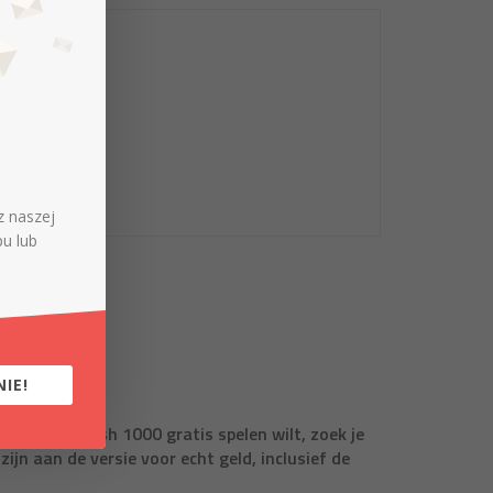
z naszej
pu lub
IE!
er je
sugar rush 1000 gratis spelen
wilt, zoek je
ijn aan de versie voor echt geld, inclusief de