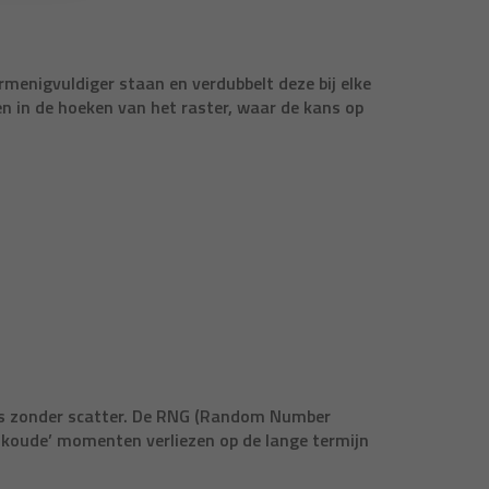
ermenigvuldiger staan en verdubbelt deze bij elke
en in de hoeken van het raster, waar de kans op
ins zonder scatter. De RNG (Random Number
f 'koude’ momenten verliezen op de lange termijn