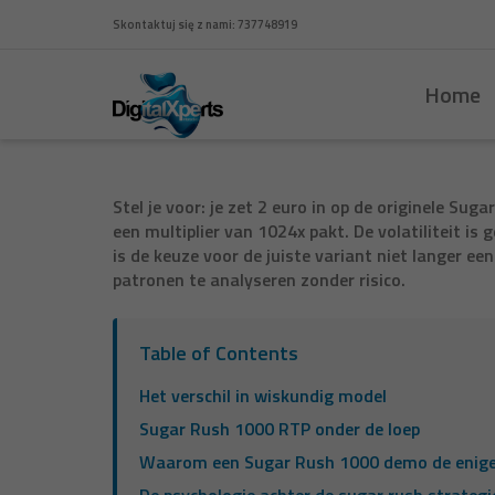
Skontaktuj się z nami: 737748919
Home
Stel je voor: je zet 2 euro in op de originele Sug
een multiplier van 1024x pakt. De volatiliteit is 
is de keuze voor de juiste variant niet langer 
patronen te analyseren zonder risico.
Table of Contents
Het verschil in wiskundig model
Sugar Rush 1000 RTP onder de loep
Waarom een Sugar Rush 1000 demo de enige 