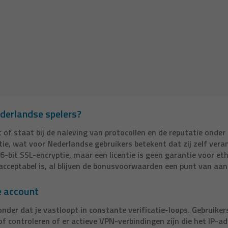
derlandse spelers?
of staat bij de naleving van protocollen en de reputatie onder 
tie, wat voor Nederlandse gebruikers betekent dat zij zelf veran
56-bit SSL-encryptie, maar een licentie is geen garantie voor e
acceptabel is, al blijven de bonusvoorwaarden een punt van aa
e account
nder dat je vastloopt in constante verificatie-loops. Gebruiker
 controleren of er actieve VPN-verbindingen zijn die het IP-a