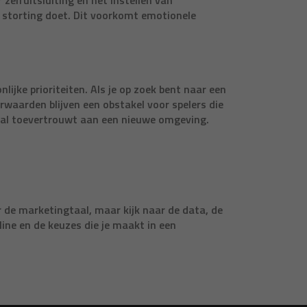
r zelfuitsluiting en het instellen van
te storting doet. Dit voorkomt emotionele
ijke prioriteiten. Als je op zoek bent naar een
rwaarden blijven een obstakel voor spelers die
itaal toevertrouwt aan een nieuwe omgeving.
r de marketingtaal, maar kijk naar de data, de
line en de keuzes die je maakt in een