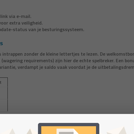
ink via e-mail.
oor extra veiligheid.
update-status van je besturingssysteem.
us
 intrappen zonder de kleine lettertjes te lezen. De welkomstbo
(wagering requirements) zijn hier de echte spelbreker. Een bon
riantie, verdampt je saldo vaak voordat je de uitbetalingsdremp
t
 app
ar de realiteit in 2026 is dat mobiele browsers de voorkeur kr