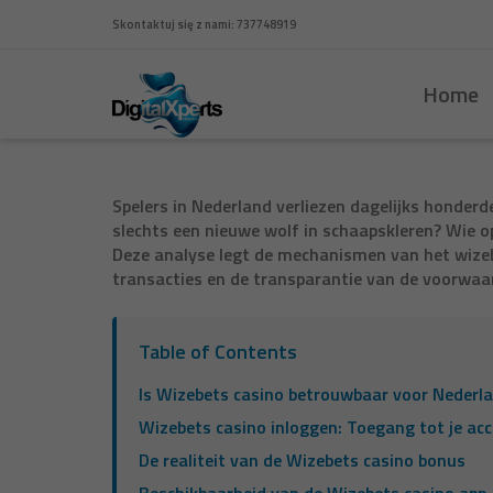
Skontaktuj się z nami: 737748919
Home
Spelers in Nederland verliezen dagelijks honderd
slechts een nieuwe wolf in schaapskleren? Wie o
Deze analyse legt de mechanismen van het
wize
transacties en de transparantie van de voorwaar
Table of Contents
Is Wizebets casino betrouwbaar voor Nederla
Wizebets casino inloggen: Toegang tot je ac
De realiteit van de Wizebets casino bonus