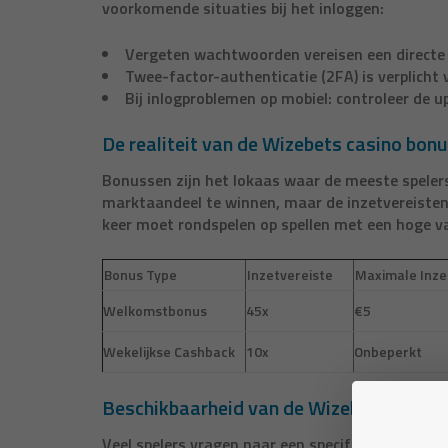
voorkomende situaties bij het inloggen:
Vergeten wachtwoorden vereisen een directe l
Twee-factor-authenticatie (2FA) is verplicht v
Bij inlogproblemen op mobiel: controleer de 
De realiteit van de Wizebets casino bon
Bonussen zijn het lokaas waar de meeste spelers
marktaandeel te winnen, maar de inzetvereisten 
keer moet rondspelen op spellen met een hoge va
Bonus Type
Inzetvereiste
Maximale Inze
Welkomstbonus
45x
€5
Wekelijkse Cashback
10x
Onbeperkt
Beschikbaarheid van de Wizebets casino
Veel spelers vragen naar een specifieke app, ma