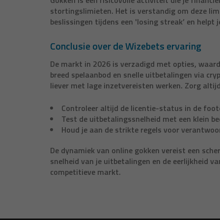
Gokken is een risicovolle activiteit die je financi
stortingslimieten. Het is verstandig om deze limi
beslissingen tijdens een 'losing streak’ en helpt 
Conclusie over de Wizebets ervaring
De markt in 2026 is verzadigd met opties, waardo
breed spelaanbod en snelle uitbetalingen via cry
liever met lage inzetvereisten werken. Zorg alti
Controleer altijd de licentie-status in de foot
Test de uitbetalingssnelheid met een klein be
Houd je aan de strikte regels voor verantwoo
De dynamiek van online gokken vereist een scherp
snelheid van je uitbetalingen en de eerlijkheid v
competitieve markt.