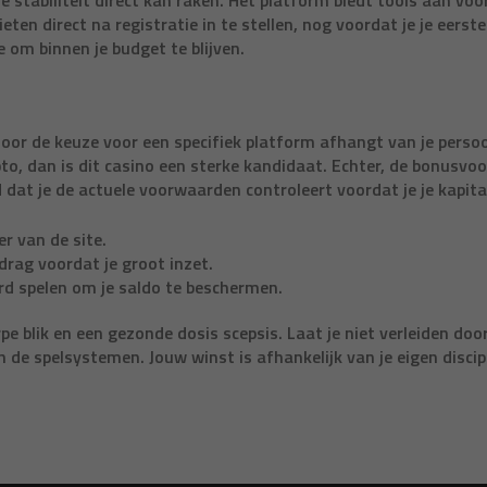
ële stabiliteit direct kan raken. Het platform biedt tools aan voo
eten direct na registratie in te stellen, nog voordat je je eers
je om binnen je budget te blijven.
or de keuze voor een specifiek platform afhangt van je persoonl
pto, dan is dit casino een sterke kandidaat. Echter, de bonusvoo
jd dat je de actuele voorwaarden controleert voordat je je kap
er van de site.
drag voordat je groot inzet.
rd spelen om je saldo te beschermen.
e blik en een gezonde dosis scepsis. Laat je niet verleiden doo
an de spelsystemen. Jouw winst is afhankelijk van je eigen discip