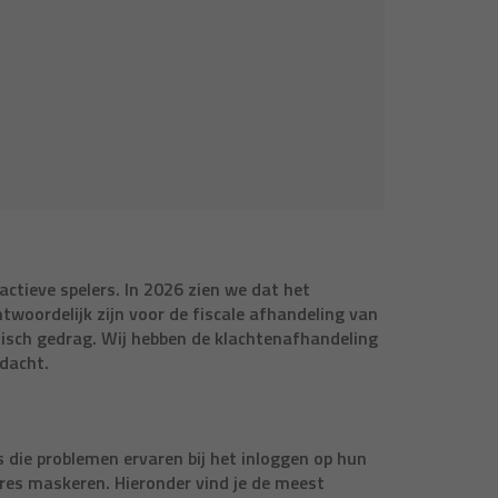
actieve spelers. In 2026 zien we dat het
twoordelijk zijn voor de fiscale afhandeling van
thisch gedrag. Wij hebben de klachtenafhandeling
ndacht.
s die problemen ervaren bij het inloggen op hun
dres maskeren. Hieronder vind je de meest