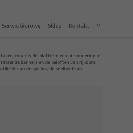
Serwis biurowy
Sklep
Kontakt
s faken, maar is dit platform een uitzondering of
 flitsende banners en de beloften van rijkdom.
atiliteit van de spellen, de snelheid van