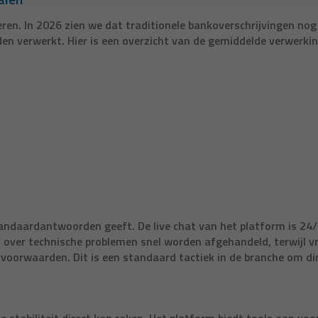
veren. In 2026 zien we dat traditionele bankoverschrijvingen nog
en verwerkt. Hier is een overzicht van de gemiddelde verwerkin
andaardantwoorden geeft. De live chat van het platform is 24/
gen over technische problemen snel worden afgehandeld, terwijl
oorwaarden. Dit is een standaard tactiek in de branche om di