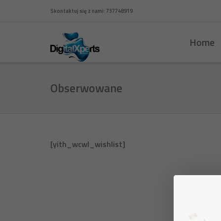
Skontaktuj się z nami: 737748919
Home
Obserwowane
[yith_wcwl_wishlist]