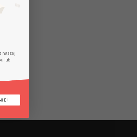
z naszej
pu lub
IE!