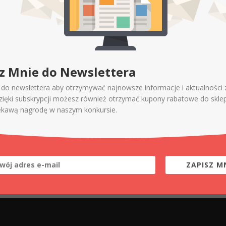
z Mnie do Newslettera
ę do newslettera aby otrzymywać najnowsze informacje i aktualności 
Dzięki subskrypcji możesz również otrzymać kupony rabatowe do skle
ekawą nagrodę w naszym konkursie.
ZAPISZ MN