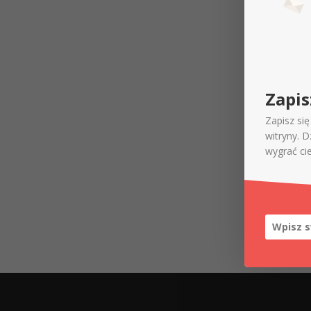
Zapis
Zapisz si
witryny. 
wygrać ci