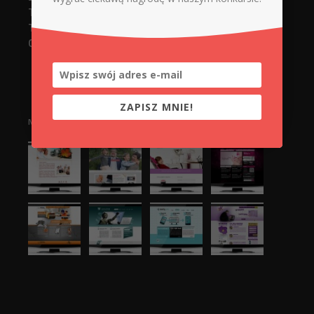
Tel. 737748919 (strony www)
Tel. 737748918 (serwis + sklep)
Górnicza 12/14 lokal 005
ZAPISZ MNIE!
NASZE REALIZACJE: