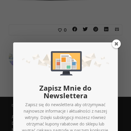
0
O
Michał Jaśkiewicz
Zapisz Mnie do
Newslettera
Zapisz się do newslettera aby otrzymywać
DANE KONTAKTOWE
najnowsze informacje i aktualności z naszej
Agencja Reklamowa
witryny. Dzięki subskrypcji możesz również
Digital Xperts
otrzymać kupony rabatowe do sklepu lub
biuro@d-x.pl
wygrać ciekawą nagrodę w naszym konkursie.