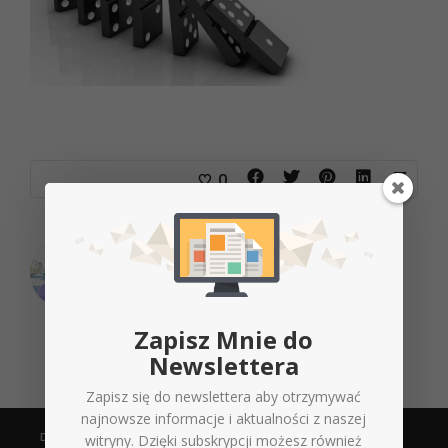
0
O
Michał Jaśkiewicz
Zapisz Mnie do
Newslettera
Zapisz się do newslettera aby otrzymywać
najnowsze informacje i aktualności z naszej
DANE KONTAKTOWE
witryny. Dzięki subskrypcji możesz również