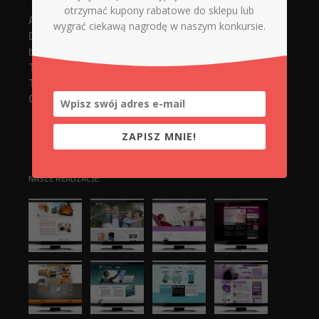
otrzymać kupony rabatowe do sklepu lub
Agencja Reklamowa
wygrać ciekawą nagrodę w naszym konkursie.
Digital Xperts
biuro@d-x.pl
Tel. 737748919 (strony www)
Tel. 737748918 (serwis + sklep)
Górnicza 12/14 lokal 005
ZAPISZ MNIE!
NASZE REALIZACJE: