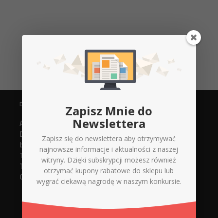
DANE KONTAKTOWE
Zapisz Mnie do
Newslettera
Agencja Reklamowa
Digital Xperts
Zapisz się do newslettera aby otrzymywać
biuro@d-x.pl
najnowsze informacje i aktualności z naszej
Tel. 737748919 (strony www)
witryny. Dzięki subskrypcji możesz również
Tel. 737748918 (serwis + sklep)
otrzymać kupony rabatowe do sklepu lub
Górnicza 12/14 lokal 005
wygrać ciekawą nagrodę w naszym konkursie.