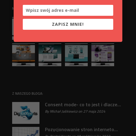
NASZE REALIZACJE:
ZAPISZ MNIE!
Z NASZEGO BLOGA:
Consent mode- co to jest i dlaczego jest ważne?
By Michał Jaśkiewicz on 27 maja 2024
31
Pozycjonowanie stron internetowych : Klucz do sukcesu online odkryty