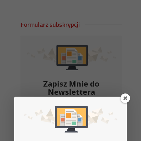
Formularz subskrypcji
Zapisz Mnie do
Newslettera
Zapisz się do newslettera, aby
otrzymywać kupony rabatowe i informacje
o promocjach.