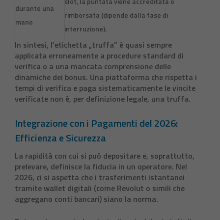
slot, la puntata viene accreditata o
durante una
rimborsata (dipende dalla fase di
mano
interruzione).
In sintesi, l’etichetta „truffa” è quasi sempre
applicata erroneamente a procedure standard di
verifica o a una mancata comprensione delle
dinamiche dei bonus. Una piattaforma che rispetta i
tempi di verifica e paga sistematicamente le vincite
verificate non è, per definizione legale, una truffa.
Integrazione con i Pagamenti del 2026:
Efficienza e Sicurezza
La rapidità con cui si può depositare e, soprattutto,
prelevare, definisce la fiducia in un operatore. Nel
2026, ci si aspetta che i trasferimenti istantanei
tramite wallet digitali (come Revolut o simili che
aggregano conti bancari) siano la norma.