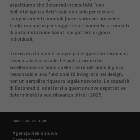
aspettiamo che Betonred intensifichi l’uso
dell’Intelligenza Artificiale non solo per rilevare
comportamenti anomali (necessario per prevenire
frodi), ma anche per suggerire attivamente strumenti
di autolimitazione basati sui pattern di gioco
individuali.
Il mercato italiano è sempre più esigente in termini di
responsabilità sociale. Le piattaforme che
eccelleranno saranno quelle che renderanno il gioco
responsabile una funzionalità integrata nel design,
non un semplice riquadro legale nascosto. La capacità
di Betonred di adattarsi a queste nuove aspettative
determinerà la sua rilevanza oltre il 2026.
DANE KONTAKTOWE
Agencja Reklamowa
Digital Xperts