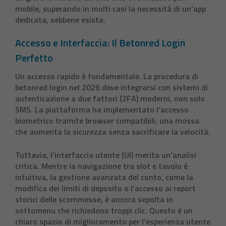
mobile, superando in molti casi la necessità di un’app
dedicata, sebbene esista.
Accesso e Interfaccia: Il Betonred Login
Perfetto
Un accesso rapido è fondamentale. La procedura di
betonred login
nel 2026 deve integrarsi con sistemi di
autenticazione a due fattori (2FA) moderni, non solo
SMS. La piattaforma ha implementato l’accesso
biometrico tramite browser compatibili, una mossa
che aumenta la sicurezza senza sacrificare la velocità.
Tuttavia, l’interfaccia utente (UI) merita un’analisi
critica. Mentre la navigazione tra slot e tavolo è
intuitiva, la gestione avanzata del conto, come la
modifica dei limiti di deposito o l’accesso ai report
storici delle scommesse, è ancora sepolta in
sottomenu che richiedono troppi clic. Questo è un
chiaro spazio di miglioramento per l’esperienza utente