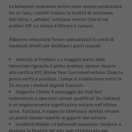
Le
betonred recensioni
online sono spesso polarizzate.
Da un lato, i neofiti lodano la facilità di iscrizione;
dall’altro, i „whales” criticano minimi ritardi nei
prelievi VIP. La chiave è filtrare il rumore.
Abbiamo setacciato forum specializzati e canali di
feedback diretti per distillare i punti cruciali:
Velocità di Prelievo:
La maggior parte delle
lamentele riguarda il primo prelievo, spesso dovuto
alla verifica KYC (Know Your Customer) estesa. Dopo la
prima verifica positiva, i tempi si stabilizzano sotto le
24 ore per i metodi digitali tracciati.
Supporto Clienti:
Il passaggio da chat bot
rudimentali a operatori umani qualificati (in italiano)
è un miglioramento significativo notato nell’ultimo
anno. Tuttavia, il supporto telefonico diretto rimane
un punto debole rispetto ai giganti del settore.
Usabilità Mobile:
Le
betonred recensioni
tendono a
elogiare la fluidità del sito web ottimizzato per