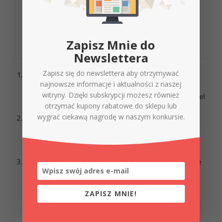
Admiral Casino: Ehrlicher Test und Fakten für
2026
Is Velobet Legit? An Unfiltered 2026 Casino
Assessment
Zapisz Mnie do
Newslettera
WR Specifico per Categoria:
Un bonus casino può
Zapisz się do newslettera aby otrzymywać
avere un WR del 30x sulle slot, ma del 100x sul
najnowsze informacje i aktualności z naszej
blackjack. Questi dettagli sono spesso occultati nel
witryny. Dzięki subskrypcji możesz również
testo piccolo.
otrzymać kupony rabatowe do sklepu lub
Scadenza Temporale:
Quanti giorni hai per
wygrać ciekawą nagrodę w naszym konkursie.
completare il rigiocato? Molti bonus scadono in 7
giorni, un lasso di tempo aggressivo per chi non
gioca quotidianamente.
Contributo dei Giochi:
Verificare quale percentuale
del saldo scommesso contribuisce al
completamento del WR. Le slot ad alta volatilità
spesso contribuiscono al 100%, mentre i giochi da
ZAPISZ MNIE!
tavolo al 10-20%.