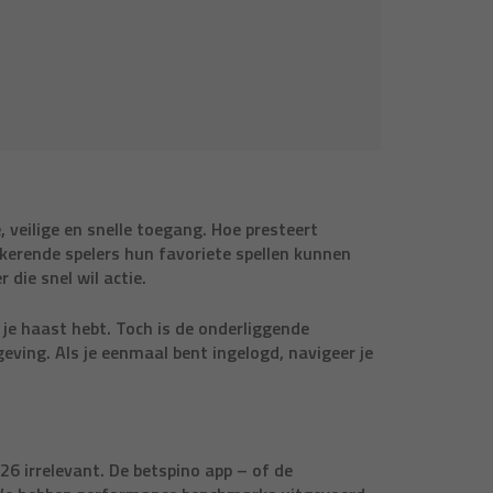
 veilige en snelle toegang. Hoe presteert
gkerende spelers hun favoriete spellen kunnen
die snel wil actie.
je haast hebt. Toch is de onderliggende
eving. Als je eenmaal bent ingelogd, navigeer je
026 irrelevant. De
betspino app
– of de