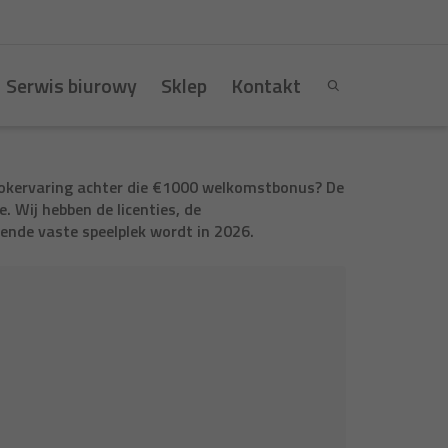
Serwis biurowy
Sklep
Kontakt
ke gokervaring achter die €1000 welkomstbonus? De
. Wij hebben de licenties, de
ende vaste speelplek wordt in 2026.