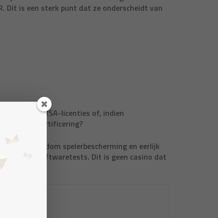
 Dit is een sterk punt dat ze onderscheidt van
etekent dit KSA-licenties of, indien
nt is hun certificering?
gelgeving rondom spelerbescherming en eerlijk
 externe softwaretests. Dit is geen casino dat