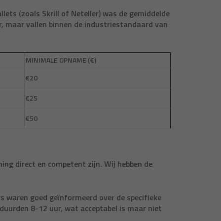
lets (zoals Skrill of Neteller) was de gemiddelde
r, maar vallen binnen de industriestandaard van
MINIMALE OPNAME (€)
€20
€25
€50
ing direct en competent zijn. Wij hebben de
rs waren goed geïnformeerd over de specifieke
duurden 8-12 uur, wat acceptabel is maar niet