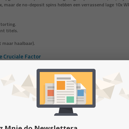
, maar de no-deposit spins hebben een verrassend lage 10x WR.
torting.
t titels.
t maar haalbaar).
e Cruciale Factor
 betrouwbaar
bovenaan de checklist. In de Nederlandse context b
Curaçao-erkenning met een bewezen track record. Hoe transpara
tie, wat een sterke indicator is van naleving van Europese re
nafhankelijk geauditeerd door eCOGRA, wat wij bevestigen met
kte eisen van 2026.
z Mnie do Newslettera