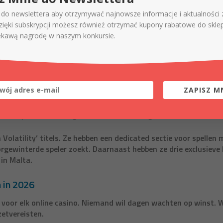
 κερδίσετε
ng 2026?
ę do newslettera aby otrzymywać najnowsze informacje i aktualności 
g brengt in 2026
Dzięki subskrypcji możesz również otrzymać kupony rabatowe do skle
26
ekawą nagrodę w naszym konkursie.
rlandse spelers in 2026?
usieve Live Tafels
ZAPISZ MN
topgames verliest het zijn aantrekkingskracht. Wij hebben het 
ic Play, Relax Gaming en Evolution Gaming.
olatility’ titels. Ze hebben een dedicated sectie voor spellen 
gewinterde speler zoekt. Daarnaast hebben ze drie exclusieve liv
 in Malta.
 in 2026
f voor elk online casino. Niemand wil dagen wachten op winst
zetvereisten.