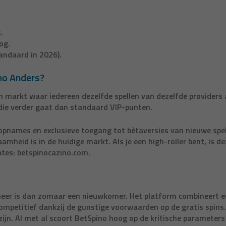
.
og.
andaard in 2026).
no Anders?
 markt waar iedereen dezelfde spellen van dezelfde providers 
’ die verder gaat dan standaard VIP-punten.
 opnames en exclusieve toegang tot bètaversies van nieuwe spel
zaamheid is in de huidige markt. Als je een high-roller bent, is
ates:
betspinocazino.com
.
eer is dan zomaar een nieuwkomer. Het platform combineert ee
ompetitief dankzij de gunstige voorwaarden op de gratis spins
jn. Al met al scoort BetSpino hoog op de kritische parameters v