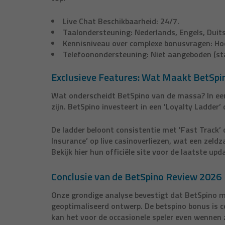
Live Chat Beschikbaarheid: 24/7.
Taalondersteuning: Nederlands, Engels, Duits
Kennisniveau over complexe bonusvragen: Ho
Telefoonondersteuning: Niet aangeboden (st
Exclusieve Features: Wat Maakt BetSpi
Wat onderscheidt BetSpino van de massa? In een
zijn. BetSpino investeert in een 'Loyalty Ladder
De ladder beloont consistentie met 'Fast Track’
Insurance’ op live casinoverliezen, wat een zeld
Bekijk hier hun officiële site voor de laatste upd
Conclusie van de BetSpino Review 2026
Onze grondige analyse bevestigt dat BetSpino m
geoptimaliseerd ontwerp. De
betspino bonus
is c
kan het voor de occasionele speler even wennen zi