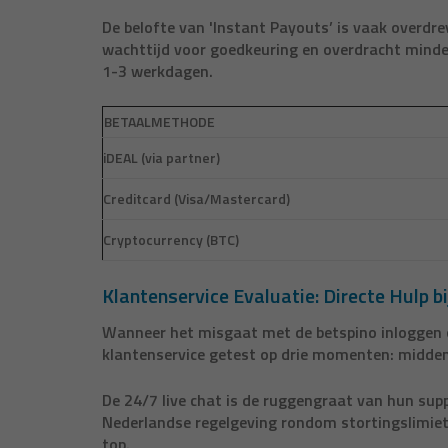
De belofte van 'Instant Payouts’ is vaak overdre
wachttijd voor goedkeuring en overdracht minder
1-3 werkdagen.
BETAALMETHODE
iDEAL (via partner)
Creditcard (Visa/Mastercard)
Cryptocurrency (BTC)
Klantenservice Evaluatie: Directe Hulp b
Wanneer het misgaat met de
betspino inloggen
klantenservice getest op drie momenten: midden 
De 24/7 live chat is de ruggengraat van hun su
Nederlandse regelgeving rondom stortingslimiete
top.