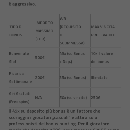
è aggressivo.
WR
IMPORTO
TIPO DI
(REQUISITO
MAX VINCITA
MASSIMO
BONUS
DI
PRELEVABILE
(EUR)
SCOMMESSA)
Benvenuto
45x (su Bonus
10x il valore
500€
Slot
+ Dep.)
del bonus
Ricarica
200€
35x (su Bonus)
Illimitato
Settimanale
Giri Gratuiti
N/A
50x (su vincite)
250€
(Freespins)
Il 45x su deposito più bonus è un fattore che
scoraggia i giocatori „casuali” e attira solo i
professionisti del bonus hunting. Per il giocatore
medio che deposita 100€, deve muovere 6750€ prima