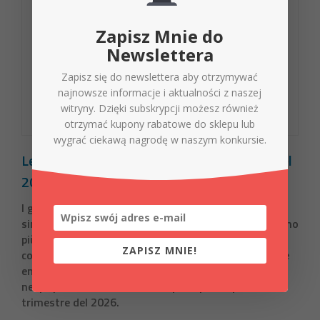
Performance
QuickWin 2026: Verdetto su Truffa o Realtà?
Zapisz Mnie do
Come Accedere Subito a SG Casino: Guida Rapida
Newslettera
2026
Bing Bong 2026: Ehrlich, sicher oder nur Hype?
Zapisz się do newslettera aby otrzymywać
10 Reasons Casino Mondial Dominates CA Play in
najnowsze informacje i aktualności z naszej
2026
witryny. Dzięki subskrypcji możesz również
otrzymać kupony rabatowe do sklepu lub
wygrać ciekawą nagrodę w naszym konkursie.
Le Migliori Alternative per il Frumzi Login nel
2026
I giocatori più esperti raramente si legano a un
singolo brand. Se le politiche di
frumzi bonus
non sono
più sostenibili, è saggio diversificare. Abbiamo
ZAPISZ MNIE!
confrontato l’offerta di Frumzi con due piattaforme
emergenti che hanno dimostrato maggiore stabilità
nei payout e termini di bonus più equi nel primo
trimestre del 2026.