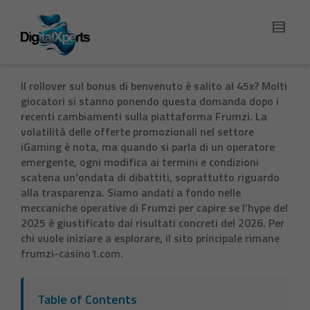
Il rollover sul bonus di benvenuto è salito al 45x? Molti
giocatori si stanno ponendo questa domanda dopo i
recenti cambiamenti sulla piattaforma
Frumzi
. La
volatilità delle offerte promozionali nel settore
iGaming è nota, ma quando si parla di un operatore
emergente, ogni modifica ai termini e condizioni
scatena un’ondata di dibattiti, soprattutto riguardo
alla trasparenza. Siamo andati a fondo nelle
meccaniche operative di Frumzi per capire se l’hype del
2025 è giustificato dai risultati concreti del 2026. Per
chi vuole iniziare a esplorare, il sito principale rimane
frumzi-casino1.com
.
Table of Contents