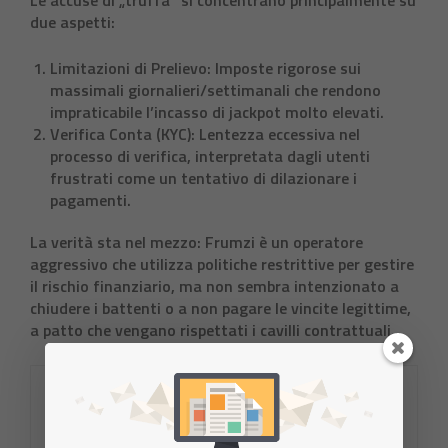
due aspetti:
Limitazioni di Prelievo:
Imposte rigorose sui
massimali giornalieri/settimanali che rendono
impraticabile l’incasso di jackpot molto elevati.
Verifica Conta (KYC):
Lentezza eccessiva nel
processo di verifica, interpretata dagli utenti
frustrati come un tentativo di dilazionare i
pagamenti.
La verità sta nel mezzo: Frumzi è un operatore
aggressivo che utilizza politiche restrittive per gestire
il rischio finanziario, ma non sembra intenzionato a
chiudere i battenti o a non pagare le vincite legittime,
a patto che vengano rispettati i cavilli contrattuali.
Read also
LeoVegas Ontario: A Brutal Look at 2026