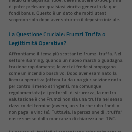
di poter prelevare qualsiasi vincita generata da quei
fondi bonus. Questo è un dato che molti utenti
scoprono solo dopo aver saturato il deposito iniziale.
La Questione Cruciale: Frumzi Truffa o
Legittimità Operativa?
Affrontiamo il tema più scottante:
frumzi truffa
. Nel
settore iGaming, quando un nuovo marchio guadagna
trazione rapidamente, le voci di frode si propagano
come un incendio boschivo. Dopo aver esaminato la
licenza operativa (ottenuta da una giurisdizione nota
per controlli meno stringenti, ma comunque
regolamentata) e i protocolli di sicurezza, la nostra
valutazione è che Frumzi non sia una truffa nel senso
classico del termine (ovvero, un sito che ruba fondi o
non paga le vincite). Tuttavia, la percezione di „truffa”
nasce spesso dalla mancanza di chiarezza nei T&C.
Le accuse di „truffa” si concentrano principalmente su