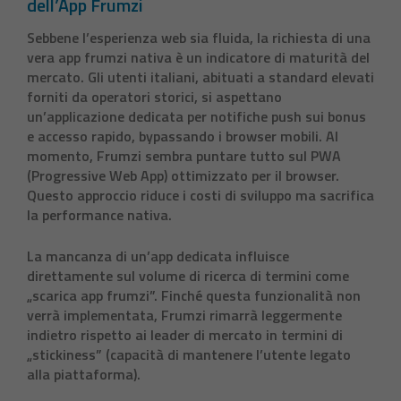
dell’App Frumzi
Sebbene l’esperienza web sia fluida, la richiesta di una
vera
app frumzi
nativa è un indicatore di maturità del
mercato. Gli utenti italiani, abituati a standard elevati
forniti da operatori storici, si aspettano
un’applicazione dedicata per notifiche push sui bonus
e accesso rapido, bypassando i browser mobili. Al
momento, Frumzi sembra puntare tutto sul PWA
(Progressive Web App) ottimizzato per il browser.
Questo approccio riduce i costi di sviluppo ma sacrifica
la performance nativa.
La mancanza di un’app dedicata influisce
direttamente sul volume di ricerca di termini come
„scarica app frumzi”. Finché questa funzionalità non
verrà implementata, Frumzi rimarrà leggermente
indietro rispetto ai leader di mercato in termini di
„stickiness” (capacità di mantenere l’utente legato
alla piattaforma).