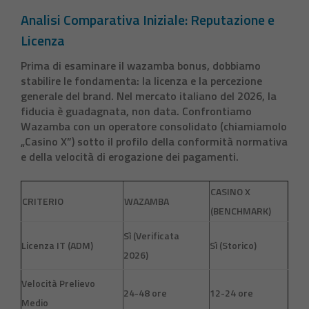
Analisi Comparativa Iniziale: Reputazione e
Licenza
Prima di esaminare il
wazamba bonus
, dobbiamo
stabilire le fondamenta: la licenza e la percezione
generale del brand. Nel mercato italiano del 2026, la
fiducia è guadagnata, non data. Confrontiamo
Wazamba con un operatore consolidato (chiamiamolo
„Casino X”) sotto il profilo della conformità normativa
e della velocità di erogazione dei pagamenti.
CASINO X
CRITERIO
WAZAMBA
(BENCHMARK)
Sì (Verificata
Licenza IT (ADM)
Sì (Storico)
2026)
Velocità Prelievo
24-48 ore
12-24 ore
Medio