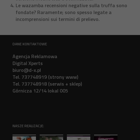
Le
wazamba recensioni
negative sulla truffa sono
fondate? Raramente; sono spesso legate a
incomprensioni sui termini di prelievo.
DANE KONTAKTOWE
Agencja Reklamowa
Digital Xperts
biuro@d-x.pl
Tel. 737748919 (strony www)
Tel. 737748918 (serwis + sklep)
Górnicza 12/14 lokal 005
NASZE REALIZACJE: