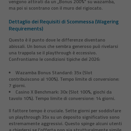
vengono attirati da un „Bonus 200%” su
wazamba
,
ma poi si scontrano con il muro del rigiocato.
Dettaglio dei Requisiti di Scommessa (Wagering
Requirements)
Questo è il punto dove le differenze diventano
abissali. Un bonus che sembra generoso può rivelarsi
una trappola se il playthrough è eccessivo.
Confrontiamo le condizioni tipiche del 2026:
Wazamba Bonus Standard:
35x (Slot
contribuiscono al 100%). Tempo limite di conversione:
7 giorni.
Casino X Benchmark:
30x (Slot 100%, giochi da
tavolo 10%). Tempo limite di conversione: 14 giorni.
Il fattore tempo è cruciale. Sette giorni per soddisfare
un playthrough 35x su un deposito significativo sono
estremamente aggressivi. Questo spinge alcuni utenti
a chiedersi se l’offerta non sia strutturalmente simile