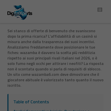
Sei stanco di offerte di benvenuto che svaniscono
dopo la prima ricarica? L’affidabilità di un casinò si
misura anche dalla trasparenza dei suoi incentivi.
Analizziamo freddamente dove posizionare le tue
fiches:
wazamba
è davvero la scelta più redditizia
rispetto ai suoi principali rivali italiani nel 2026, o è
solo fumo negli occhi per attirare i neofiti? La risposta
non è scontata quando si parla di requisiti di sblocco.
Un sito come
wazamba6.com
deve dimostrare che il
giocatore abituale è valorizzato tanto quanto il nuovo
iscritto.
Table of Contents