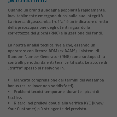
„Wazamba Truffa”
Quando un brand guadagna popolarità rapidamente,
inevitabilmente emergono dubbi sulla sua integrità.
La ricerca di „
wazamba truffa
” è un indicatore diretto
della preoccupazione degli utenti riguardo la
correttezza dei giochi (RNG) e la gestione dei fondi.
La nostra analisi tecnica rivela che, essendo un
operatore con licenza ADM (ex AAMS), i sistemi di
Random Number Generator (RNG) sono sottoposti a
controlli periodici da enti terzi certificati. Le accuse di
„truffa” spesso si risolvono in:
Mancata comprensione dei termini del
wazamba
bonus
(es. rollover non soddisfatti).
Problemi tecnici temporanei durante i picchi di
traffico.
Ritardi nei prelievi dovuti alla verifica KYC (Know
Your Customer) più stringente del previsto.