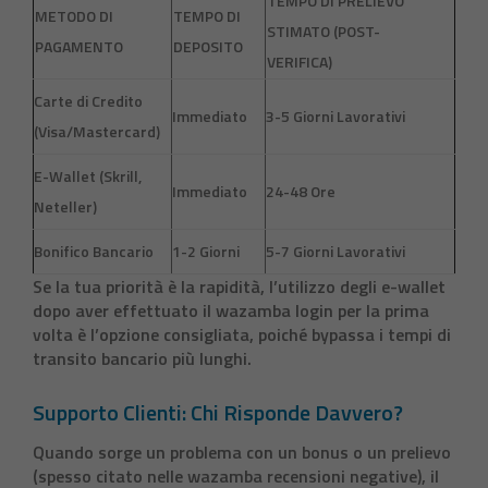
TEMPO DI PRELIEVO
METODO DI
TEMPO DI
STIMATO (POST-
PAGAMENTO
DEPOSITO
VERIFICA)
Carte di Credito
Immediato
3-5 Giorni Lavorativi
(Visa/Mastercard)
E-Wallet (Skrill,
Immediato
24-48 Ore
Neteller)
Bonifico Bancario
1-2 Giorni
5-7 Giorni Lavorativi
Se la tua priorità è la rapidità, l’utilizzo degli e-wallet
dopo aver effettuato il
wazamba login
per la prima
volta è l’opzione consigliata, poiché bypassa i tempi di
transito bancario più lunghi.
Supporto Clienti: Chi Risponde Davvero?
Quando sorge un problema con un bonus o un prelievo
(spesso citato nelle
wazamba recensioni
negative), il