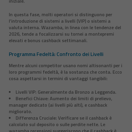
iniziale.
In questa fase, molti operatori si distinguono per
l’introduzione di sistemi a livelli (VIP) o sistemi a
valuta interna. Wazamba, in linea con le tendenze del
2026, tende a focalizzarsi su tornei a montepremi
elevati e bonus cashback settimanali.
Programma Fedeltà: Confronto dei Livelli
Mentre alcuni competitor usano nomi altisonanti per i
loro programmi fedeltà, è la sostanza che conta. Ecco
cosa aspettarsi in termini di vantaggi tangibili:
Livelli VIP:
Generalmente da Bronzo a Leggenda.
Benefici Chiave:
Aumento dei limiti di prelievo,
manager dedicato (ai livelli più alti), e cashback
migliorato.
Differenza Cruciale:
Verificare se il cashback è
calcolato sul deposito o sulle perdite nette. Le
wazamba recensioni
suggeriscono che il cashback è