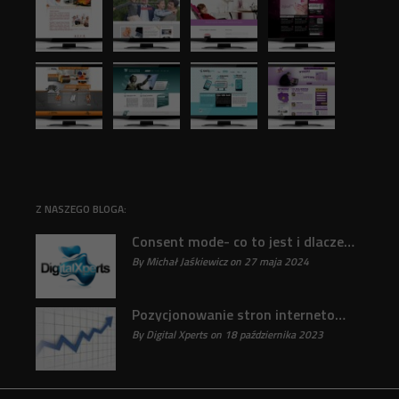
Z NASZEGO BLOGA:
Consent mode- co to jest i dlaczego jest ważne?
By Michał Jaśkiewicz on 27 maja 2024
31
Pozycjonowanie stron internetowych : Klucz do sukcesu online odkryty
By Digital Xperts on 18 października 2023
31