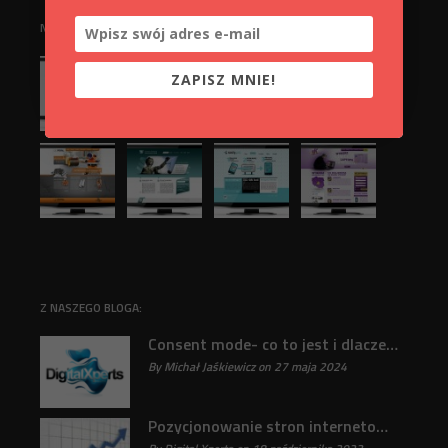
NASZE REALIZACJE:
ZAPISZ MNIE!
Z NASZEGO BLOGA:
Consent mode- co to jest i dlaczego jest ważne?
By Michał Jaśkiewicz on 27 maja 2024
31
Pozycjonowanie stron internetowych : Klucz do sukcesu online odkryty