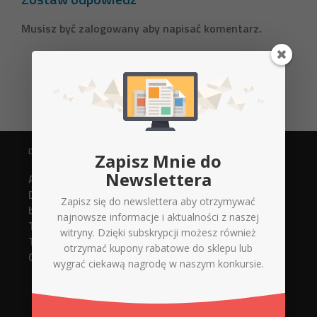
Musisz być
zalogowany
aby napisać komentarz.
DANE KONTAKTOWE
Zapisz Mnie do
Newslettera
Agencja Reklamowa
Digital Xperts
Zapisz się do newslettera aby otrzymywać
biuro@d-x.pl
najnowsze informacje i aktualności z naszej
Tel. 737748919 (strony www)
witryny. Dzięki subskrypcji możesz również
Tel. 737748918 (serwis + sklep)
otrzymać kupony rabatowe do sklepu lub
Górnicza 12/14 lokal 005
wygrać ciekawą nagrodę w naszym konkursie.