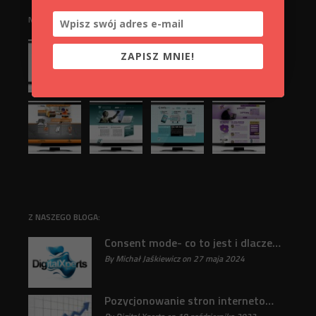
NASZE REALIZACJE:
ZAPISZ MNIE!
Z NASZEGO BLOGA:
Consent mode- co to jest i dlaczego jest ważne?
By Michał Jaśkiewicz on 27 maja 2024
31
Pozycjonowanie stron internetowych : Klucz do sukcesu online odkryty