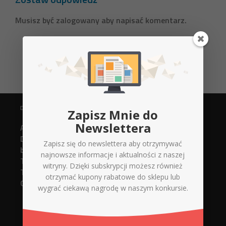
Musisz być
zalogowany
aby napisać komentarz.
DANE KONTAKTOWE
Zapisz Mnie do
Newslettera
Agencja Reklamowa
Digital Xperts
Zapisz się do newslettera aby otrzymywać
biuro@d-x.pl
najnowsze informacje i aktualności z naszej
Tel. 737748919 (strony www)
witryny. Dzięki subskrypcji możesz również
Tel. 737748918 (serwis + sklep)
otrzymać kupony rabatowe do sklepu lub
Górnicza 12/14 lokal 005
wygrać ciekawą nagrodę w naszym konkursie.