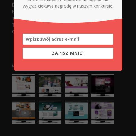
Digital Xperts
wygrać ciekawą nagrodę w naszym konkursie.
biuro@d-x.pl
Tel. 737748919 (strony www)
Tel. 737748918 (serwis + sklep)
Górnicza 12/14 lokal 005
ZAPISZ MNIE!
NASZE REALIZACJE: