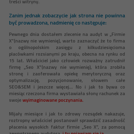
treści witryny.
Zanim jednak zobaczycie jak strona nie powinna
być prowadzona, nadmienię co następuje:
Pewnego dnia dostałem zlecenie na audyt w „Firmie
X”(nazwy nie wymienię), warto zaznaczyć że to firma
o ogólnopolskim zasięgu z kilkudziesięcioma
placówkami rozsianymi po kraju, obecna na rynku od
15 lat. Właściciel jako człowiek rozważny zatrudnił
firmę „Seo X”(nazwy nie wymienię), która zrobiła
stronę i zaoferowała opiekę merytoryczną oraz
optymalizację, pozycjonowanie, słowem całe
SEO&SEM i jeszcze więcej… No i jak to bywa co
miesiąc rzeczona firma wystawiała słony rachunek za
swoje
wyimaginowane poczynania.
Mijały miesiące i jak to zdrowy rozsądek nakazuje,
roztropny właściciel postanowił sprawdzić zasadność
płacenia wysokich faktur firmie „Seo X”, za pomocą
zewnętrznego audytora,
i tu pojawiam się ja.