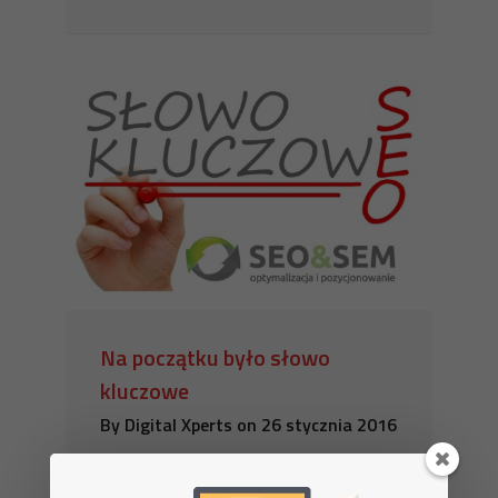
Na początku było słowo
kluczowe
By
Digital Xperts
on
26 stycznia 2016
Już na początku dziejów ktoś trafnie
stwierdził, iż bez odpowiedniego